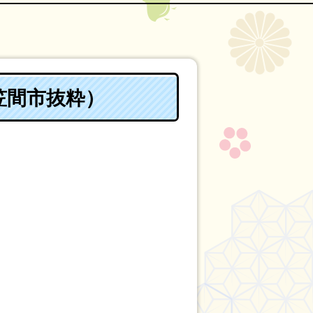
笠間市抜粋）