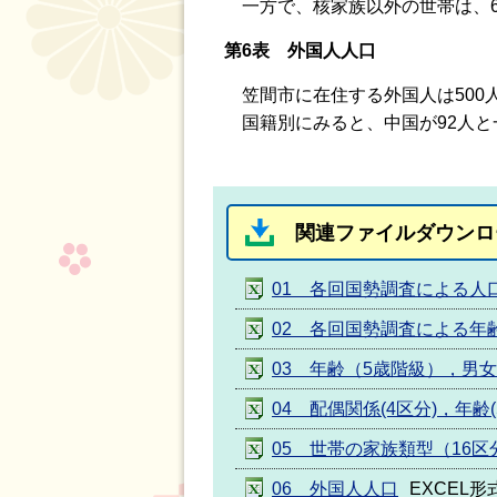
一方で、核家族以外の世帯は、6
第6表 外国人人口
笠間市に在住する外国人は500
国籍別にみると、中国が92人と
関連ファイルダウンロ
01 各回国勢調査による人
02 各回国勢調査による年
03 年齢（5歳階級），男
04 配偶関係(4区分)，年齢
05 世帯の家族類型（16
06 外国人人口
EXCEL形