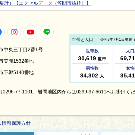
態集計）【エクセルデータ（笠間市抜粋）】
Facebook
Instagram
Youtube
LINE
笠間市中央三丁目2番1号
間市笠間1532番地
間市下郷5140番地
は
0296-77-1101
、岩間地区内からは
0299-37-6611
へお掛けくだ
人情報保護方針