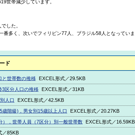
19世帯減少しています。
人でした。
一番多く、次いでフィリピン77人、ブラジル58人となってい
ード
口と世帯数の推移
EXCEL形式／29.5KB
齢3区分人口の推移
EXCEL形式／31KB
女別人口
EXCEL形式／42.5KB
(5歳階級)，男女別15歳以上人口
EXCEL形式／20.27KB
区分），世帯人員（7区分）別一般世帯数
EXCEL形式／16.59KB
式／85KB