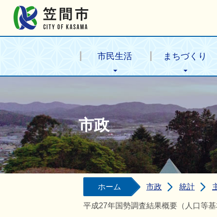
笠間市公式ホームページ
市民生活
まちづくり
市政
ホーム
市政
統計
平成27年国勢調査結果概要（人口等