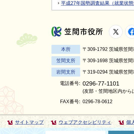
平成27年国勢調査結果（就業状
X
笠間市役所
本所
〒309-1792 茨城県
笠間支所
〒309-1698 茨城県笠
岩間支所
〒319-0294 茨城県笠
0296-77-1101
電話番号:
(友部・笠間地区内から
FAX番号:
0296-78-0612
サイトマップ
ウェブアクセシビリティ
個