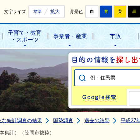
拡大
文字サイズ
背景色
標準
白
青
黄
黒
子育て・教育
事業者・産業
市政
・スポーツ
Go
主な統計調査の結果
国勢調査
過去の結果
平成27
基本集計）（笠間市抜粋）