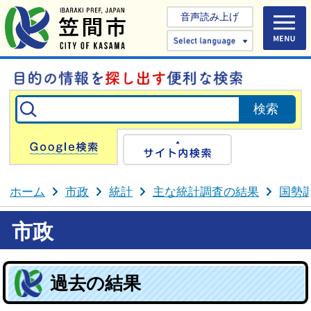
音声読み上げ
Select 
Google検索
サイト内検
ホーム
市政
統計
主な統計調査の結果
国勢
市政
過去の結果