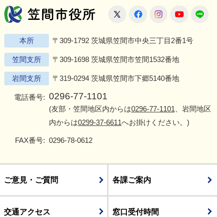
笠間市役所
X
Facebook
Instagram
Youtu
L
本所
〒309-1792 茨城県笠間市中央三丁目2番1号
笠間支所
〒309-1698 茨城県笠間市笠間1532番地
岩間支所
〒319-0294 茨城県笠間市下郷5140番地
0296-77-1101
電話番号:
(友部・笠間地区内からは
0296-77-1101
、岩間地区
内からは
0299-37-6611
へお掛けください。)
FAX番号:
0296-78-0612
ご意見・ご質問
各課ご案内
交通アクセス
窓口受付時間