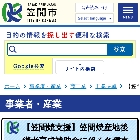
音声読み上げ
Select 
Google検索
サイト内検
ホーム
事業者・産業
商工業
工業振興
【笠
事業者・産業
【笠間焼支援】笠間焼産地後