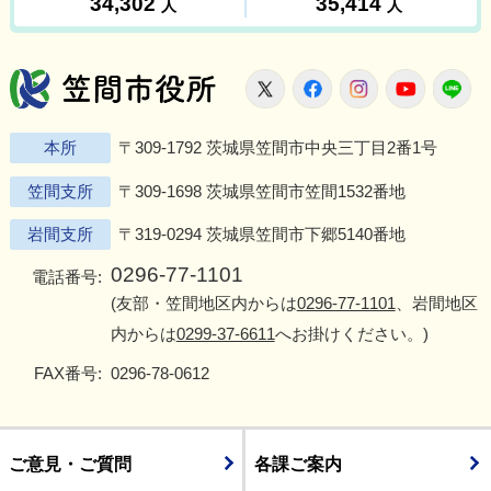
笠間市役所
X
Facebook
Instagram
Youtu
L
本所
〒309-1792 茨城県笠間市中央三丁目2番1号
笠間支所
〒309-1698 茨城県笠間市笠間1532番地
岩間支所
〒319-0294 茨城県笠間市下郷5140番地
0296-77-1101
電話番号:
(友部・笠間地区内からは
0296-77-1101
、岩間地区
内からは
0299-37-6611
へお掛けください。)
FAX番号:
0296-78-0612
ご意見・ご質問
各課ご案内