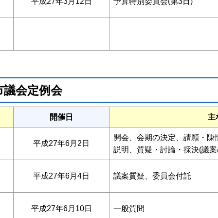
平成27年3月12日
予算特別委員会(第3日)
間市議会定例会
開催日
主
開会、会期の決定、請願・陳情
平成27年6月2日
説明、質疑・討論・採決(議案
平成27年6月4日
議案質疑、委員会付託
平成27年6月10日
一般質問