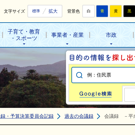
拡大
文字サイズ
背景色
標準
白
青
黄
黒
子育て・教育
事業者・産業
市政
・スポーツ
Go
議録・予算決算委員会記録
過去の会議録
会議録 －平