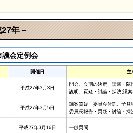
27年－
間市議会定例会
開催日
主
開会、会期の決定、請願・陳情
平成27年3月3日
説明、質疑・討論・採決(議案
議案質疑、委員会付託、予算
平成27年3月5日
委員長報告・質疑・討論・採決
平成27年3月16日
一般質問