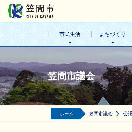
笠間市公式ホームページ
市民生活
まちづくり
笠間市議会
ホーム
笠間市議会
会