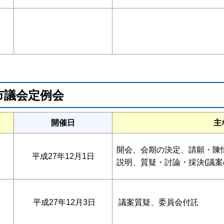
間市議会定例会
開催日
主
開会、会期の決定、請願・陳情
平成27年12月1日
説明、質疑・討論・採決(議案
平成27年12月3日
議案質疑、委員会付託