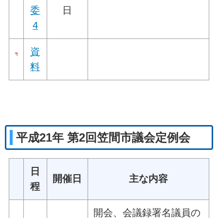
委
日
4
資
料
平成21年 第2回笠間市議会定例会
日
開催日
主な内容
程
開会、会議録署名議員の