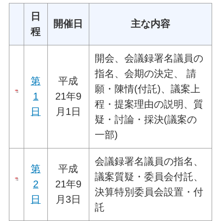
日
開催日
主な内容
程
開会、会議録署名議員の
指名、会期の決定、 請
第
平成
願・陳情(付託)、議案上
1
21年9
程・提案理由の説明、質
日
月1日
疑・討論・採決(議案の
一部)
会議録署名議員の指名、
第
平成
議案質疑・委員会付託、
2
21年9
決算特別委員会設置・付
日
月3日
託