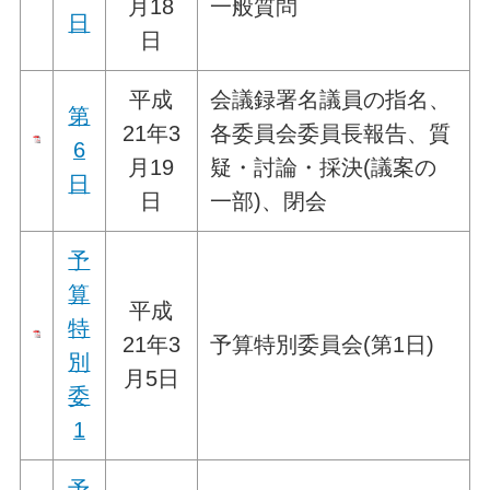
月18
一般質問
日
日
平成
会議録署名議員の指名、
第
21年3
各委員会委員長報告、質
6
月19
疑・討論・採決(議案の
日
日
一部)、閉会
予
算
平成
特
21年3
予算特別委員会(第1日)
別
月5日
委
1
予