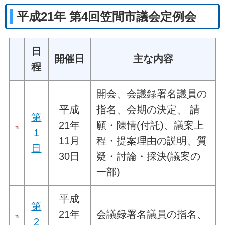
平成21年 第4回笠間市議会定例会
日
開催日
主な内容
程
開会、会議録署名議員の
平成
指名、会期の決定、 請
第
21年
願・陳情(付託)、議案上
1
11月
程・提案理由の説明、質
日
30日
疑・討論・採決(議案の
一部)
平成
第
21年
会議録署名議員の指名、
2