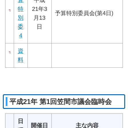
算
平成
特
21年3
予算特別委員会(第4日)
別
月13
委
日
4
資
料
平成21年 第1回笠間市議会臨時会
日
開催日
主な内容