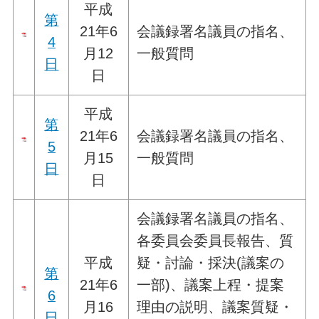
平成
第
21年6
会議録署名議員の指名、
4
月12
一般質問
日
日
平成
第
21年6
会議録署名議員の指名、
5
月15
一般質問
日
日
会議録署名議員の指名、
各委員会委員長報告、質
平成
疑・討論・採決(議案の
第
21年6
一部)、議案上程・提案
6
月16
理由の説明、議案質疑・
日