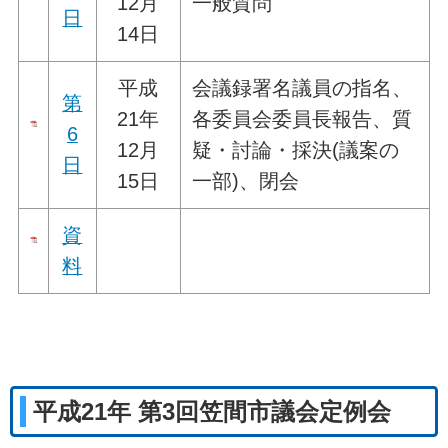
12月
一般質問
日
14日
平成
会議録署名議員の指名、
第
21年
各委員会委員長報告、質
6
12月
疑・討論・採決(議案の
日
15日
一部)、閉会
資
料
平成21年 第3回笠間市議会定例会