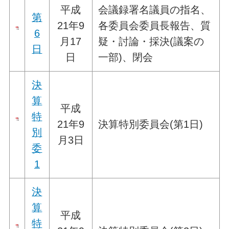
平成
会議録署名議員の指名、
第
21年9
各委員会委員長報告、質
6
月17
疑・討論・採決(議案の
日
日
一部)、閉会
決
算
平成
特
21年9
決算特別委員会(第1日)
別
月3日
委
1
決
算
平成
特