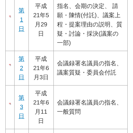
平成
指名、会期の決定、 請
第
21年5
願・陳情(付託)、議案上
1
月29
程・提案理由の説明、質
日
日
疑・討論・採決(議案の
一部)
第
平成
会議録署名議員の指名、
2
21年6
議案質疑・委員会付託
日
月3日
平成
第
21年6
会議録署名議員の指名、
3
月11
一般質問
日
日