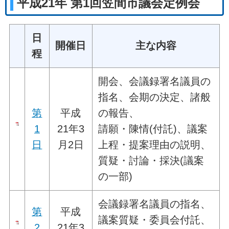
平成21年 第1回笠間市議会定例会
日
開催日
主な内容
程
開会、会議録署名議員の
指名、会期の決定、諸般
第
平成
の報告、
1
21年3
請願・陳情(付託)、議案
日
月2日
上程・提案理由の説明、
質疑・討論・採決(議案
の一部)
会議録署名議員の指名、
第
平成
議案質疑・委員会付託、
2
21年3