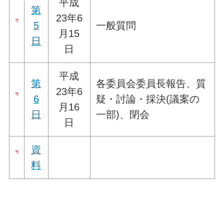
平成
第
23年6
5
一般質問
月15
日
日
平成
第
各委員会委員長報告、質
23年6
6
疑・討論・採決(議案の
月16
日
一部)、閉会
日
資
料