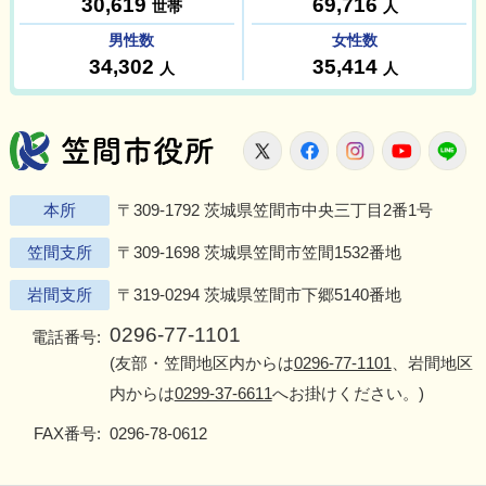
笠間市役所
X
Facebook
Instagram
Youtu
L
本所
〒309-1792 茨城県笠間市中央三丁目2番1号
笠間支所
〒309-1698 茨城県笠間市笠間1532番地
岩間支所
〒319-0294 茨城県笠間市下郷5140番地
0296-77-1101
電話番号:
(友部・笠間地区内からは
0296-77-1101
、岩間地区
内からは
0299-37-6611
へお掛けください。)
FAX番号:
0296-78-0612