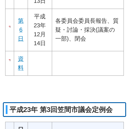
13日
平成
第
各委員会委員長報告、質
23年
6
疑・討論・採決(議案の
12月
日
一部)、閉会
14日
資
料
平成23年 第3回笠間市議会定例会