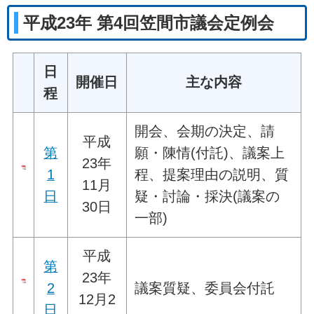
平成23年 第4回笠間市議会定例会
日
開催日
主な内容
程
開会、会期の決定、請
平成
第
願・陳情(付託)、議案上
23年
1
程、提案理由の説明、質
11月
日
疑・討論・採決(議案の
30日
一部)
平成
第
23年
2
議案質疑、委員会付託
12月2
日