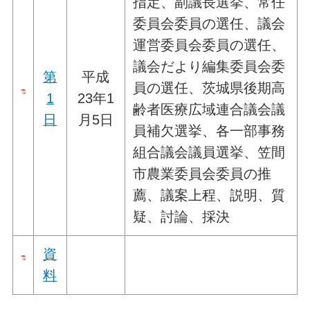
指定、副議長選挙、常任
委員会委員の選任、議会
運営委員会委員の選任、
議会だより編集委員会委
第
平成
員の選任、茨城県後期高
1
23年1
齢者医療広域連合議会議
日
月5日
員補欠選挙、各一部事務
組合議会議員選挙、笠間
市農業委員会委員の推
薦、議案上程、説明、質
疑、討論、採決
資
料