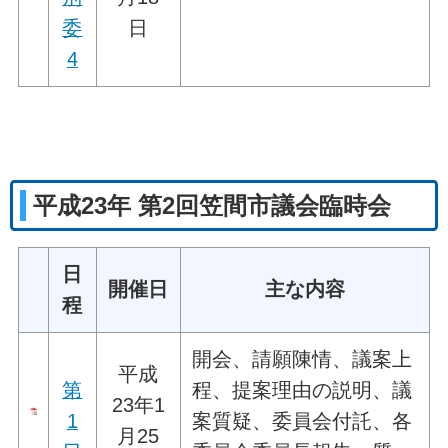
委
日
4
平成23年 第2回笠間市議会臨時会
日
開催日
主な内容
程
開会、請願陳情、議案上
平成
第
程、提案理由の説明、議
23年1
1
案質疑、委員会付託、各
月25