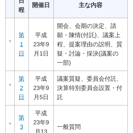
日
開催日
主な内容
程
開会、会期の決定、請
第
平成
願・陳情(付託)、議案上
1
23年9
程、提案理由の説明、質
日
月1日
疑・討論・採決(議案の
一部)
第
平成
議案質疑、委員会付託、
2
23年9
決算特別委員会設置・付
日
月5日
託
平成
第
23年9
3
一般質問
月13