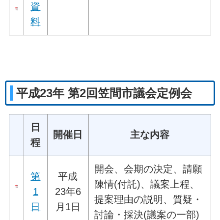
資
料
平成23年 第2回笠間市議会定例会
日
開催日
主な内容
程
開会、会期の決定、請願
第
平成
陳情(付託)、議案上程、
1
23年6
提案理由の説明、質疑・
日
月1日
討論・採決(議案の一部)