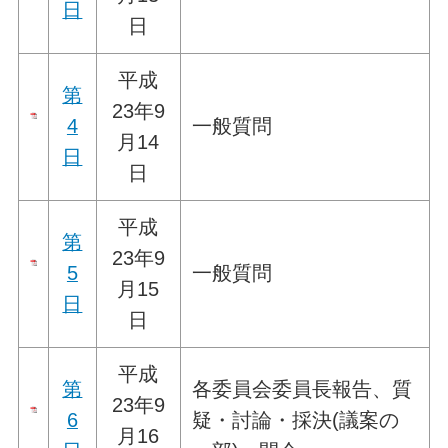
日
日
平成
第
23年9
4
一般質問
月14
日
日
平成
第
23年9
5
一般質問
月15
日
日
平成
第
各委員会委員長報告、質
23年9
6
疑・討論・採決(議案の
月16