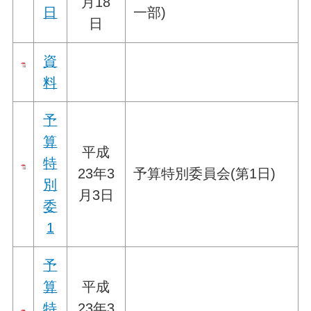
月18
日
一部)
日
資
料
予
算
平成
特
23年3
予算特別委員会(第1日)
別
月3日
委
1
予
算
平成
特
23年3