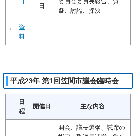
日
委員会委員長報告、質
日
疑、討論、採決
資
料
平成23年 第1回笠間市議会臨時会
日
開催日
主な内容
程
開会、議長選挙、議席の