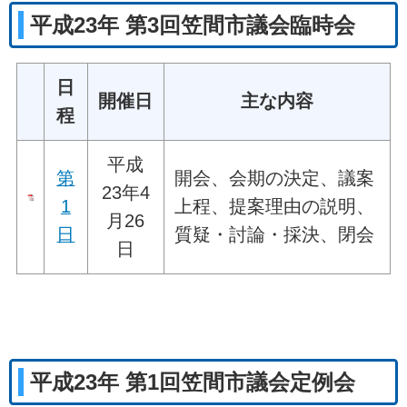
平成23年 第3回笠間市議会臨時会
日
開催日
主な内容
程
平成
第
開会、会期の決定、議案
23年4
1
上程、提案理由の説明、
月26
日
質疑・討論・採決、閉会
日
平成23年 第1回笠間市議会定例会