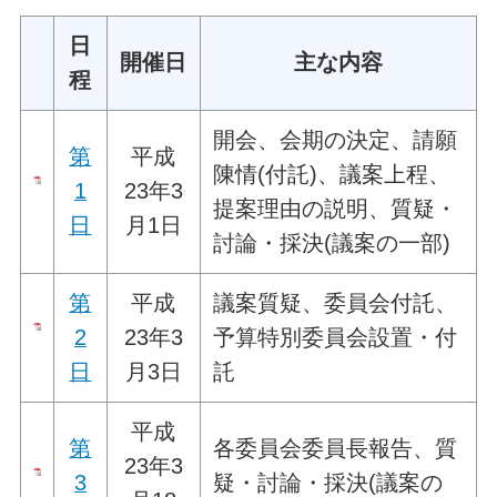
日
開催日
主な内容
程
開会、会期の決定、請願
第
平成
陳情(付託)、議案上程、
1
23年3
提案理由の説明、質疑・
日
月1日
討論・採決(議案の一部)
第
平成
議案質疑、委員会付託、
2
23年3
予算特別委員会設置・付
日
月3日
託
平成
第
各委員会委員長報告、質
23年3
3
疑・討論・採決(議案の