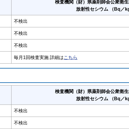
検査機関（財）県薬剤師会公衆衛生
放射性セシウム （Bq／k
不検出
不検出
不検出
毎月1回検査実施 詳細は
こちら
検査機関（財）県薬剤師会公衆衛生
放射性セシウム （Bq／k
不検出
不検出