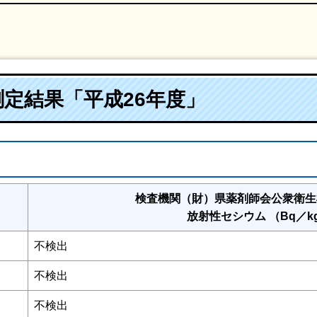
定結果「平成26年度」
検査機関（財）県薬剤師会公衆衛生
放射性セシウム （Bq／k
不検出
不検出
不検出