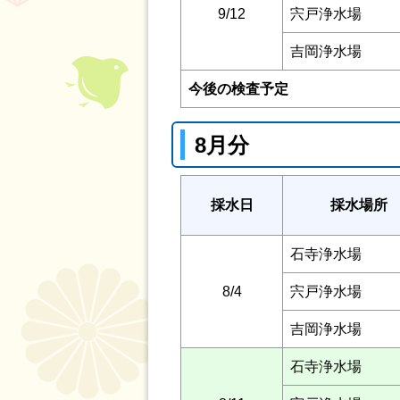
9/12
宍戸浄水場
吉岡浄水場
今後の検査予定
8月分
採水日
採水場所
石寺浄水場
8/4
宍戸浄水場
吉岡浄水場
石寺浄水場