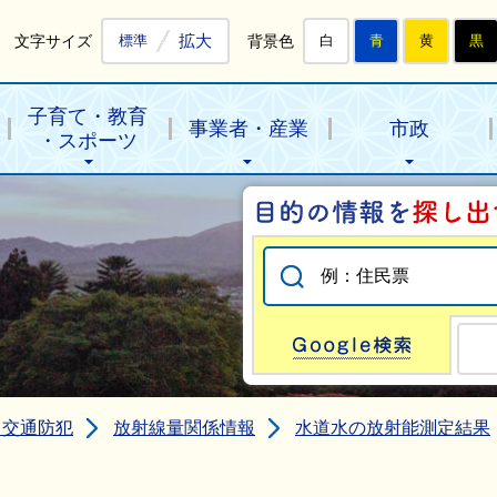
拡大
文字サイズ
背景色
標準
白
青
黄
黒
子育て・教育
事業者・産業
市政
・スポーツ
Go
・交通防犯
放射線量関係情報
水道水の放射能測定結果