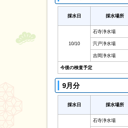
採水日
採水場所
石寺浄水場
10/10
宍戸浄水場
吉岡浄水場
今後の検査予定
9月分
採水日
採水場所
石寺浄水場