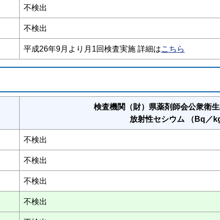
不検出
不検出
平成26年9月より月1回検査実施 詳細は
こちら
検査機関（財）県薬剤師会公衆衛生
放射性セシウム （Bq／k
不検出
不検出
不検出
不検出