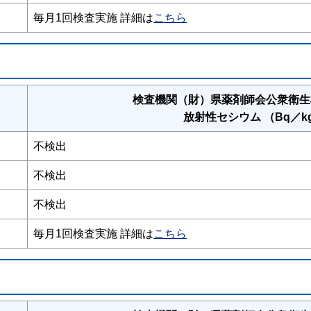
毎月1回検査実施 詳細は
こちら
検査機関（財）県薬剤師会公衆衛生
放射性セシウム （Bq／k
不検出
不検出
不検出
毎月1回検査実施 詳細は
こちら