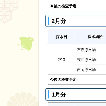
今後の検査予定
2月分
採水日
採水場所
石寺浄水場
2/13
宍戸浄水場
吉岡浄水場
今後の検査予定
1月分