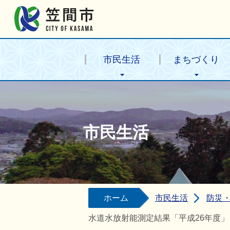
笠間市公式ホームページ
市民生活
まちづくり
市民生活
ホーム
市民生活
防災
水道水放射能測定結果「平成26年度」