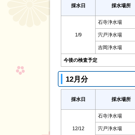
採水日
採水場所
石寺浄水場
1/9
宍戸浄水場
吉岡浄水場
今後の検査予定
12月分
採水日
採水場所
石寺浄水場
12/12
宍戸浄水場