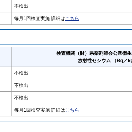
不検出
毎月1回検査実施 詳細は
こちら
検査機関（財）県薬剤師会公衆衛生
放射性セシウム （Bq／k
不検出
不検出
不検出
毎月1回検査実施 詳細は
こちら