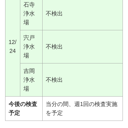
石寺
浄水
不検出
場
宍戸
12/
浄水
不検出
24
場
吉岡
浄水
不検出
場
今後の検査
当分の間、週1回の検査実施
予定
を予定