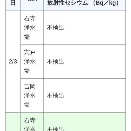
日
放射性セシウム （Bq／kg）
石寺
浄水
不検出
場
宍戸
2/3
浄水
不検出
場
吉岡
浄水
不検出
場
石寺
浄水
不検出