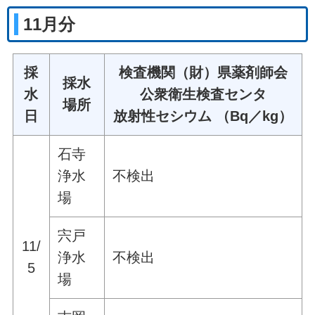
11月分
採
検査機関（財）県薬剤師会
採水
水
公衆衛生検査センタ
場所
日
放射性セシウム （Bq／kg）
石寺
浄水
不検出
場
宍戸
11/
浄水
不検出
5
場