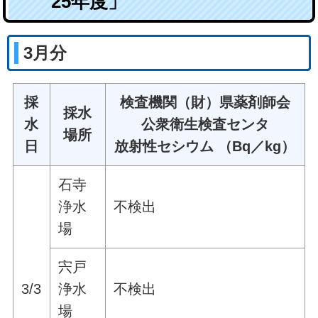
25年度」
3月分
採
検査機関（財）県薬剤師会
採水
水
公衆衛生検査センタ
場所
日
放射性セシウム （Bq／kg）
石寺
浄水
不検出
場
宍戸
3/3
浄水
不検出
場