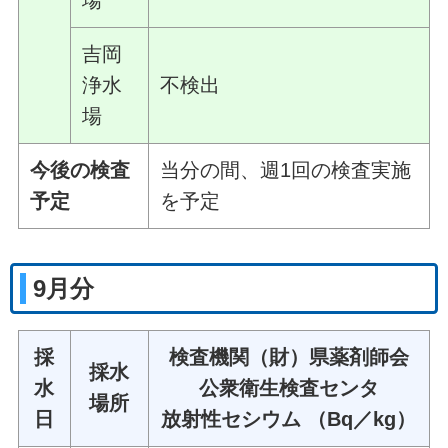
場
吉岡
浄水
不検出
場
今後の検査
当分の間、週1回の検査実施
予定
を予定
9月分
採
検査機関（財）県薬剤師会
採水
水
公衆衛生検査センタ
場所
日
放射性セシウム （Bq／kg）