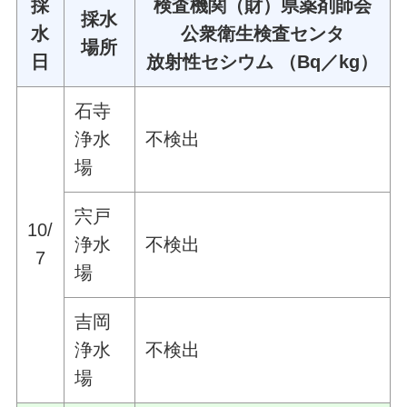
採
検査機関（財）県薬剤師会
採水
水
公衆衛生検査センタ
場所
日
放射性セシウム （Bq／kg）
石寺
浄水
不検出
場
宍戸
10/
浄水
不検出
7
場
吉岡
浄水
不検出
場