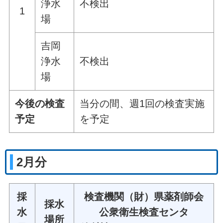
浄水
不検出
1
場
吉岡
浄水
不検出
場
今後の検査
当分の間、週1回の検査実施
予定
を予定
2月分
採
検査機関（財）県薬剤師会
採水
水
公衆衛生検査センタ
場所