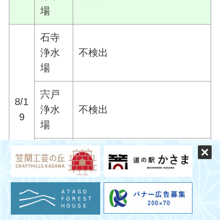
場
石寺
浄水
不検出
場
宍戸
8/1
浄水
不検出
9
場
吉岡
浄水
不検出
場
石寺