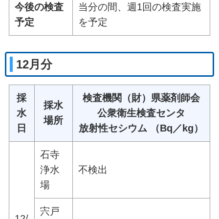
今後の検査
当分の間、週1回の検査実施
予定
を予定
12月分
採
検査機関（財）県薬剤師会
採水
水
公衆衛生検査センタ
場所
日
放射性セシウム （Bq／kg）
石寺
浄水
不検出
場
宍戸
12/