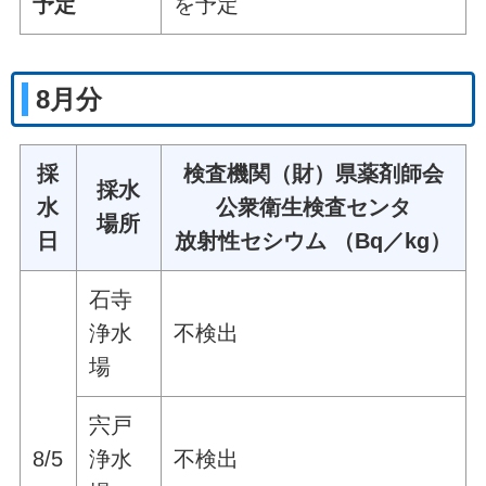
予定
を予定
8月分
採
検査機関（財）県薬剤師会
採水
水
公衆衛生検査センタ
場所
日
放射性セシウム （Bq／kg）
石寺
浄水
不検出
場
宍戸
8/5
浄水
不検出