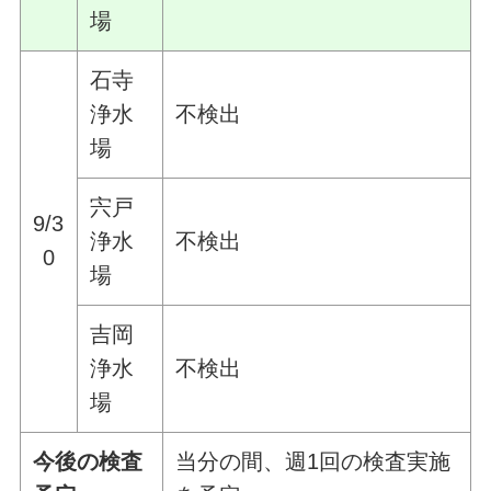
場
石寺
浄水
不検出
場
宍戸
9/3
浄水
不検出
0
場
吉岡
浄水
不検出
場
今後の検査
当分の間、週1回の検査実施