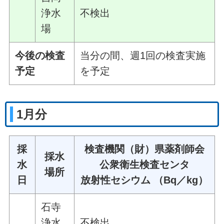
浄水
不検出
場
今後の検査
当分の間、週1回の検査実施
予定
を予定
1月分
採
検査機関（財）県薬剤師会
採水
水
公衆衛生検査センタ
場所
日
放射性セシウム （Bq／kg）
石寺
浄水
不検出