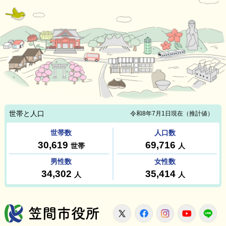
笠間市役所
X
Facebook
Instagram
Youtu
L