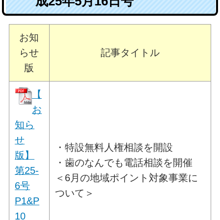
成25年5月16日号
お知
らせ
記事タイトル
版
【
お
知ら
せ
・特設無料人権相談を開設
版】
・歯のなんでも電話相談を開催
第25-
＜6月の地域ポイント対象事業に
6号
ついて＞
P1&P
10