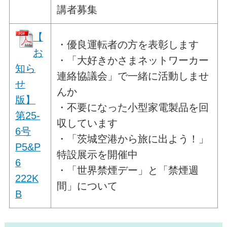
講者募集
【
・優良運転者の方を表彰します
お
・「大好きかさまネットワーカー
知ら
連絡協議会」で一緒に活動しませ
せ
んか
版】
・不要になった小型家電製品を回
第25-
収しています
6号
・「茨城空港から旅に出よう！」
P5&P
特設展示を開催中
6
・「世界禁煙デー」と「禁煙週
222K
間」について
B