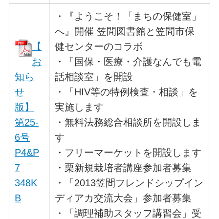
・『ようこそ！「まちの保健室」
へ』開催 笠間図書館と笠間市保
【
健センターのコラボ
お
・「国保・医療・介護なんでも電
知ら
話相談室」を開設
せ
・「HIV等の特例検査・相談」を
版】
実施します
第25-
・無料法務総合相談所を開設しま
6号
す
P4&P
・フリーマーケットを開設します
7
・栗新規栽培者講座参加者募集
348K
・「2013笠間フレンドシップイン
B
ディアカ交流大会」参加者募集
・「調理補助スタッフ講習会」受