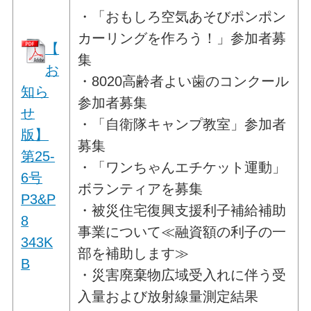
・「おもしろ空気あそびポンポン
カーリングを作ろう！」参加者募
【
集
お
・8020高齢者よい歯のコンクール
知ら
参加者募集
せ
・「自衛隊キャンプ教室」参加者
版】
募集
第25-
・「ワンちゃんエチケット運動」
6号
ボランティアを募集
P3&P
・被災住宅復興支援利子補給補助
8
事業について≪融資額の利子の一
343K
部を補助します≫
B
・災害廃棄物広域受入れに伴う受
入量および放射線量測定結果