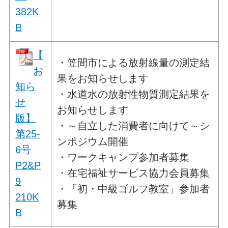
382K
B
【
・笠間市による放射線量の測定結
お
果をお知らせします
知ら
・水道水の放射性物質測定結果を
せ
お知らせします
版】
・～自立した消費者に向けて～シ
第25-
ンポジウム開催
6号
・ワークキャンプ参加者募集
P2&P
・在宅福祉サービス協力会員募集
9
・「初・中級ゴルフ教室」参加者
210K
募集
B