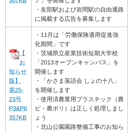
307KB
ア」を開催します
・友部駅および岩間駅の自由通路
に掲載する広告を募集します
・11月は「労働保険適用促進強
化期間」です
【
・茨城県立産業技術短期大学校
お
「2013オープンキャンパス」を
知らせ
開催します
版】
・「かさま落語会 しょの十八」
第25-
を開催します
23号
・使用済農業用プラスチック（農
P3&P6
ビ・農ポリ）は正しく処理しまし
357KB
ょう
・北山公園園路整備工事のお知ら