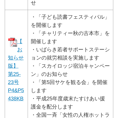
せ
・「子ども読書フェスティバル」
を開催します
・「チャリティー秋の古本市」を
【
開催します
お
・いばらき若者サポートステーシ
知らせ
ョンの就労相談を実施します
版】
・「スカイロッジ宿泊キャンペー
第25-
ン」のお知らせ
23号
・「第5回サケを観る会」を開催
P4&P5
します
438KB
・平成25年度歳末たすけあい援
護金を配分します
・全国一斉「女性の人権ホットラ