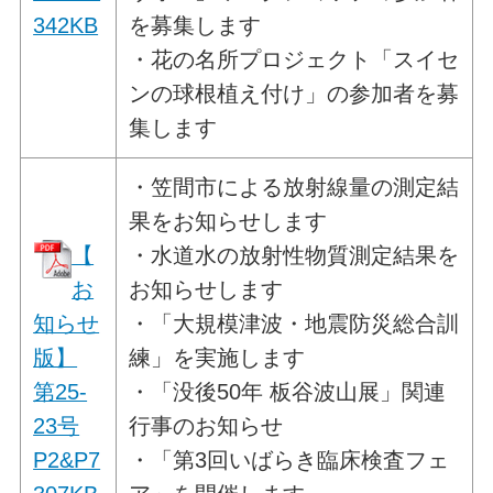
342KB
を募集します
・花の名所プロジェクト「スイセ
ンの球根植え付け」の参加者を募
集します
・笠間市による放射線量の測定結
果をお知らせします
【
・水道水の放射性物質測定結果を
お
お知らせします
知らせ
・「大規模津波・地震防災総合訓
版】
練」を実施します
第25-
・「没後50年 板谷波山展」関連
23号
行事のお知らせ
P2&P7
・「第3回いばらき臨床検査フェ