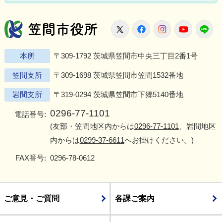
笠間市役所
X
Facebook
Instagram
Youtu
L
本所
〒309-1792 茨城県笠間市中央三丁目2番1号
笠間支所
〒309-1698 茨城県笠間市笠間1532番地
岩間支所
〒319-0294 茨城県笠間市下郷5140番地
0296-77-1101
電話番号:
(友部・笠間地区内からは
0296-77-1101
、岩間地区
内からは
0299-37-6611
へお掛けください。)
FAX番号:
0296-78-0612
ご意見・ご質問
各課ご案内