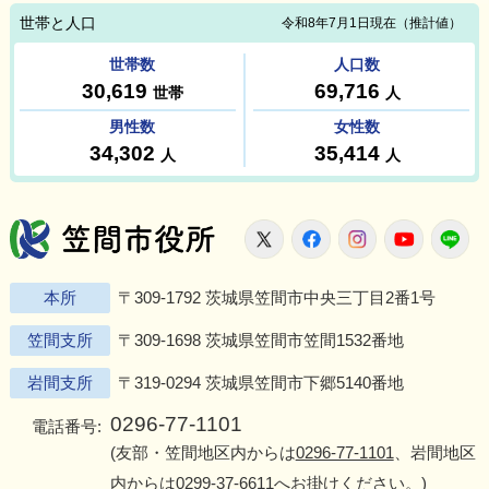
笠間市役所
X
Facebook
Instagram
Youtu
L
本所
〒309-1792 茨城県笠間市中央三丁目2番1号
笠間支所
〒309-1698 茨城県笠間市笠間1532番地
岩間支所
〒319-0294 茨城県笠間市下郷5140番地
0296-77-1101
電話番号:
(友部・笠間地区内からは
0296-77-1101
、岩間地区
内からは
0299-37-6611
へお掛けください。)