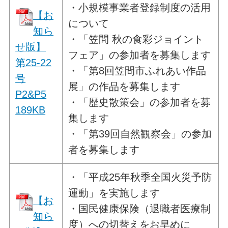
・小規模事業者登録制度の活用
【お
について
知ら
・「笠間 秋の食彩ジョイント
せ版】
フェア」の参加者を募集します
第25-22
・「第8回笠間市ふれあい作品
号
展」の作品を募集します
P2&P5
・「歴史散策会」の参加者を募
189KB
集します
・「第39回自然観察会」の参加
者を募集します
・「平成25年秋季全国火災予防
運動」を実施します
【お
・国民健康保険（退職者医療制
知ら
度）への切替えをお早めに