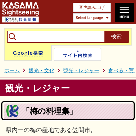
音声読み上げ
Select 
Google検索
サイト内検
ホーム
観光・文化
観光・レジャー
食べる・買
観光・レジャー
「梅の料理集」
県内一の梅の産地である笠間市。