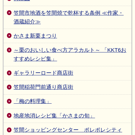
笠間市地酒を笠間焼で乾杯する条例 ≪作家・
酒蔵紹介≫
かさま新栗まつり
～栗のおいしい食べ方アラカルト～ 「KKT6お
すすめレシピ集」
ギャラリーロード商店街
笠間稲荷門前通り商店街
「梅の料理集」
地産地消レシピ集「かさまの旬」
笠間ショッピングセンター ポレポレシティ