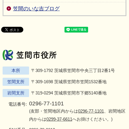
笠間のいな吉ブログ
笠間市役所
Twitter
Facebook
Instagram
Youtu
L
本所
〒309-1792 茨城県笠間市中央三丁目2番1号
笠間支所
〒309-1698 茨城県笠間市笠間1532番地
岩間支所
〒319-0294 茨城県笠間市下郷5140番地
0296-77-1101
電話番号:
(友部・笠間地区内からは
0296-77-1101
、岩間地区
内からは
0299-37-6611
へお掛けください。)