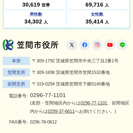
笠間市役所
X
Facebook
Instagram
Youtu
L
本所
〒309-1792 茨城県笠間市中央三丁目2番1号
笠間支所
〒309-1698 茨城県笠間市笠間1532番地
岩間支所
〒319-0294 茨城県笠間市下郷5140番地
0296-77-1101
電話番号:
(友部・笠間地区内からは
0296-77-1101
、岩間地区
内からは
0299-37-6611
へお掛けください。)
FAX番号:
0296-78-0612