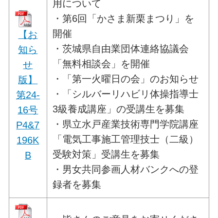
用について
・第6回「かさま新栗まつり」を
開催
【お
・茨城県自由業団体連絡協議会
知ら
「無料相談会」を開催
せ
・「第一火曜日の会」のお知らせ
版】
・「シルバーリハビリ体操指導士
第24-
3級養成講座」の受講生を募集
16号
・県立水戸産業技術専門学院講座
P4&7
「電気工事施工管理技士（二級）
196K
受験対策」受講生を募集
B
・男女共同参画人材バンクへの登
録者を募集