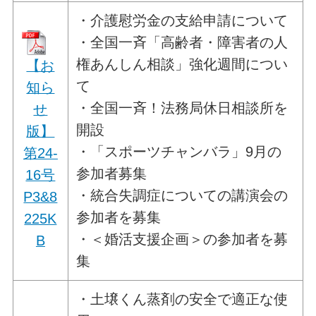
・介護慰労金の支給申請について
・全国一斉「高齢者・障害者の人
権あんしん相談」強化週間につい
【お
て
知ら
・全国一斉！法務局休日相談所を
せ
開設
版】
・「スポーツチャンバラ」9月の
第24-
参加者募集
16号
・統合失調症についての講演会の
P3&8
参加者を募集
225K
・＜婚活支援企画＞の参加者を募
B
集
・土壌くん蒸剤の安全で適正な使