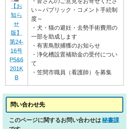
・皆さんのご意見をお寄せくださ
【お
い～パブリック・コメント手続制
知ら
度～
せ
・犬・猫の避妊・去勢手術費用の
版】
一部を助成します
第24-
・有害鳥獣捕獲のお知らせ
16号
・浄化槽設置補助金の受付につい
P5&6
て
201K
・笠間市職員（看護師）を募集
B
問い合わせ先
このページに関するお問い合わせは
秘書課