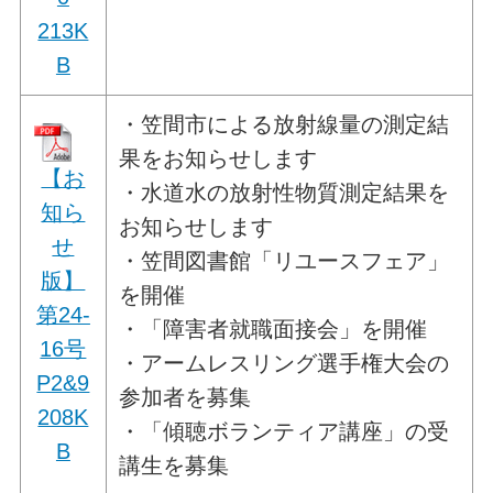
213K
B
・笠間市による放射線量の測定結
果をお知らせします
【お
・水道水の放射性物質測定結果を
知ら
お知らせします
せ
・笠間図書館「リユースフェア」
版】
を開催
第24-
・「障害者就職面接会」を開催
16号
・アームレスリング選手権大会の
P2&9
参加者を募集
208K
・「傾聴ボランティア講座」の受
B
講生を募集