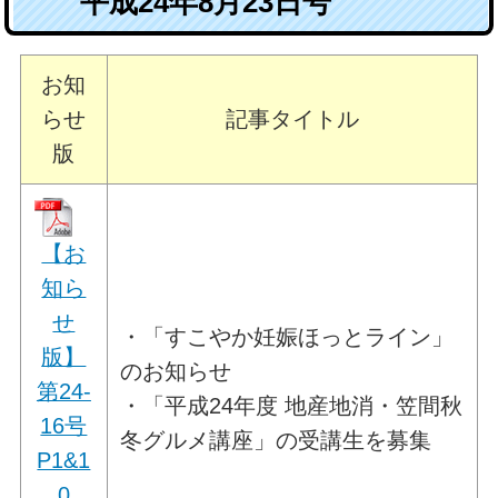
平成24年8月23日号
お知
らせ
記事タイトル
版
【お
知ら
せ
・「すこやか妊娠ほっとライン」
版】
のお知らせ
第24-
・「平成24年度 地産地消・笠間秋
16号
冬グルメ講座」の受講生を募集
P1&1
0