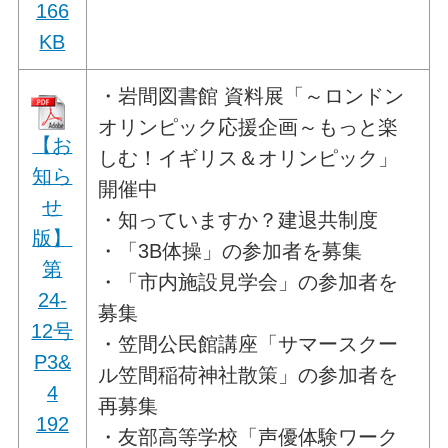
166
KB
・岩間図書館 資料展「～ロンドン
オリンピック応援企画～もっと楽
【お
しむ！イギリス＆オリンピック」
知ら
開催中
せ
・知っていますか？建退共制度
版】
・「3B体操」の参加者を募集
第
・「市内施設見学会」の参加者を
24-
募集
12号
・笠間公民館講座「サマースクー
P3&
ル笠間稲荷神社散策」の参加者を
4
再募集
192
・友部高等学校「声優体験ワーク