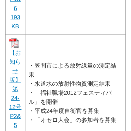
6
193
KB
【お
知ら
・笠間市による放射線量の測定結
せ
果
版】
・水道水の放射性物質測定結果
第
・「福祉職場2012フェスティバ
24-
ル」を開催
12号
・平成24年度自衛官を募集
P2&
・「オセロ大会」の参加者を募集
5