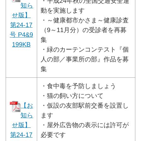
・平成24年秋の全国交通安全運
知ら
動を実施します
せ版】
・～健康都市かさま～健康診査
第24-17
（9～11月分）の受診者を再募
号 P4&9
集
199KB
・緑のカーテンコンテスト『個
人の部／事業所の部』作品を募
集
・食中毒を予防しましょう
・猫の飼い方について
【お
・仮設の友部駅前交番を設置し
知ら
ます
せ版】
・屋外広告物の表示には許可が
第24-17
必要です