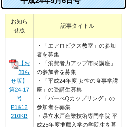
平成24年9月6日号
お知ら
記事タイトル
せ版
・「エアロビクス教室」の参加
者を募集
【お
・「消費者力アップ市民講座」
知ら
の参加者を募集
せ版】
・「平成24年度 女性の食事学講
第24-17
座」の受講生募集
号
・「バーべQカップリング」の
P1&12
参加者を募集
210KB
・県立水戸産業技術専門学院 平
成25年度推薦入学の学院生を募