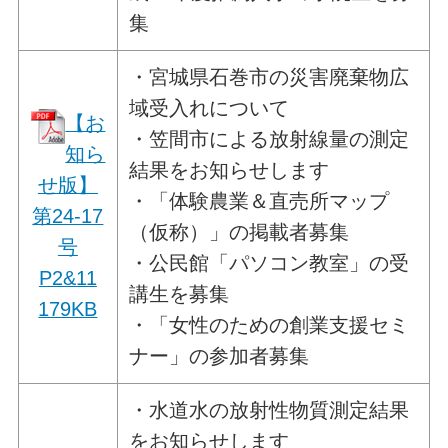
集
・宮城県石巻市の災害廃棄物広
域受入れについて
【お
・笠間市による放射線量の測定
知ら
結果をお知らせします
せ版】
・「体験農業＆直売所マップ
第24-17
（仮称）」の掲載者募集
号
・公民館「パソコン教室」の受
P2&11
講生を募集
179KB
・「女性のための創業支援セミ
ナー」の参加者募集
・水道水の放射性物質測定結果
をお知らせします