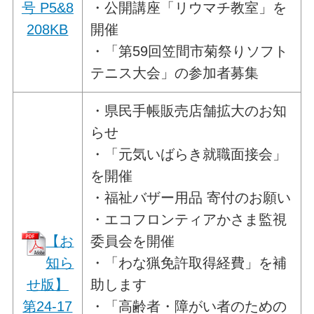
号 P5&8
・公開講座「リウマチ教室」を
208KB
開催
・「第59回笠間市菊祭りソフト
テニス大会」の参加者募集
・県民手帳販売店舗拡大のお知
らせ
・「元気いばらき就職面接会」
を開催
・福祉バザー用品 寄付のお願い
・エコフロンティアかさま監視
【お
委員会を開催
知ら
・「わな猟免許取得経費」を補
せ版】
助します
第24-17
・「高齢者・障がい者のための