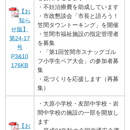
・不妊治療費を助成しています
【お
・市政懇談会「市長と語ろう！
知ら
笠間タウントーキング」を開催
せ版】
・笠間市福祉施設の指定管理者
第24-17
を募集
号
・「第1回笠間市スナッグゴル
P3&10
フ小学生ペア大会」の参加者募
176KB
集
・花づくりを応援します（再募
集）
・大原小学校・友部中学校・岩
間中学校の施設の一部を開放し
ます
【お