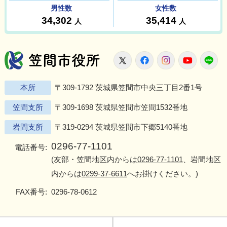
笠間市役所
X
Facebook
Instagram
Youtu
L
本所
〒309-1792 茨城県笠間市中央三丁目2番1号
笠間支所
〒309-1698 茨城県笠間市笠間1532番地
岩間支所
〒319-0294 茨城県笠間市下郷5140番地
0296-77-1101
電話番号:
(友部・笠間地区内からは
0296-77-1101
、岩間地区
内からは
0299-37-6611
へお掛けください。)
FAX番号:
0296-78-0612