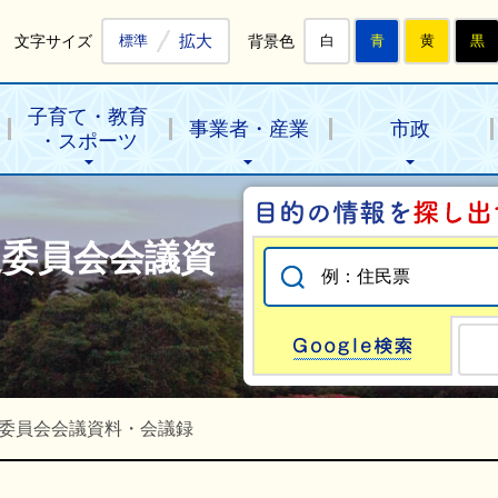
拡大
文字サイズ
背景色
標準
白
青
黄
黒
子育て・教育
事業者・産業
市政
・スポーツ
進委員会会議資
Go
委員会会議資料・会議録