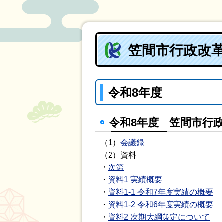
笠間市行政改
令和8年度
令和8年度 笠間市行政
（1）
会議録
（2）資料
・
次第
・
資料1 実績概要
・
資料1-1 令和7年度実績の概要
・
資料1-2 令和6年度実績の概要
・
資料2 次期大綱策定について