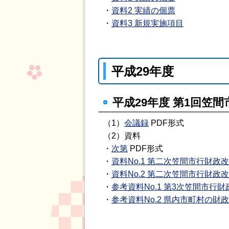
・
資料2 実績の個票
・
資料3 新規実施項目
平成29年度
平成29年度 第1回笠間
（1）
会議録
PDF形式
（2）資料
・
次第
PDF形式
・
資料No.1 第二次笠間市行財
・
資料No.2 第二次笠間市行財
・
参考資料No.1 第3次笠間市
・
参考資料No.2 県内市町村の