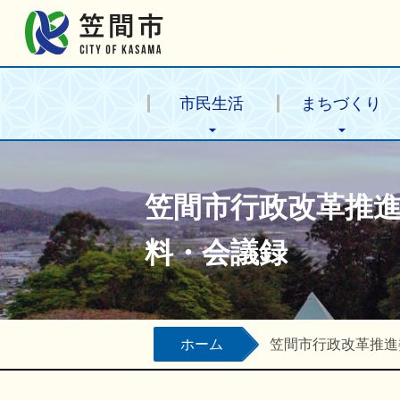
笠間市公式ホームページ
市民生活
まちづくり
笠間市行政改革推
料・会議録
ホーム
笠間市行政改革推進