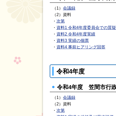
（1）
会議録
（2）資料
・
次第
・
資料1 令和4年度委員会での質疑
・
資料2 令和4年度実績
・
資料3 実績の個票
・
資料4 事前ヒアリング回答
令和4年度
令和4年度 笠間市行政
（1）
会議録
（2）資料
・
次第