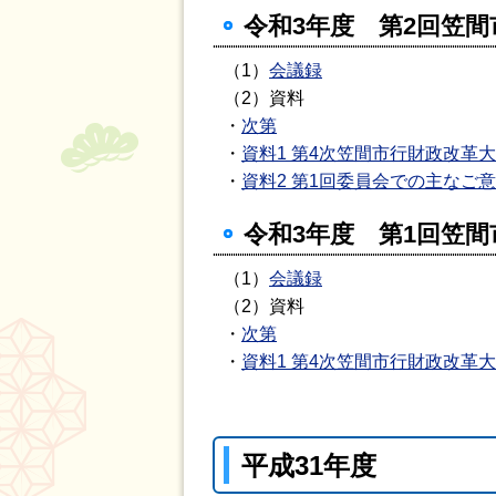
令和3年度 第2回笠間
（1）
会議録
（2）資料
・
次第
・
資料1 第4次笠間市行財政改革
・
資料2 第1回委員会での主なご
令和3年度 第1回笠間
（1）
会議録
（2）資料
・
次第
・
資料1 第4次笠間市行財政改革
平成31年度