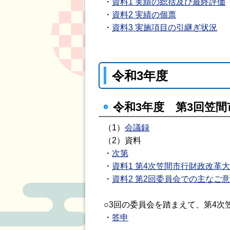
・
資料1 実績の総括及び最終評価
・
資料2 実績の個票
・
資料3 実施項目の引継ぎ状況
令和3年度
令和3年度 第3回笠間
（1）
会議録
（2）資料
・
次第
・
資料1 第4次笠間市行財政改革
・
資料2 第2回委員会での主なご
○3回の委員会を踏まえて、第4
・
答申