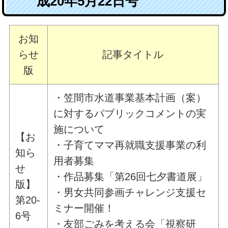
成20年5月22日号
お知
らせ
記事タイトル
版
・笠間市水道事業基本計画（案）
に対するパブリックコメントの実
施について
【お
・子育てママ再就職支援事業の利
知ら
用者募集
せ
・作品募集「第26回七夕書道展」
版】
・男女共同参画チャレンジ支援セ
第20-
ミナー開催！
6号
・友部ごみを考える会「視察研