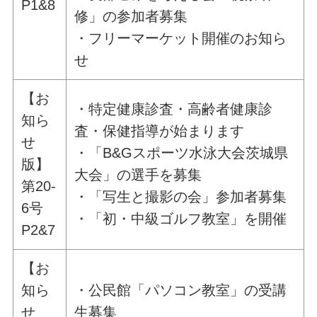
P1&8
修」の参加者募集
・フリーマーケット開催のお知ら
せ
【お
・特定健康診査・高齢者健康診
知ら
査・保健指導が始まります
せ
・「B&Gスポーツ水泳大会茨城県
版】
大会」の選手を募集
第20-
・「写生と撮影の会」参加者募集
6号
・「初・中級ゴルフ教室」を開催
P2&7
【お
知ら
・公民館「パソコン教室」の受講
せ
生募集