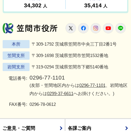
笠間市役所
X
Facebook
Instagram
Youtu
L
本所
〒309-1792 茨城県笠間市中央三丁目2番1号
笠間支所
〒309-1698 茨城県笠間市笠間1532番地
岩間支所
〒319-0294 茨城県笠間市下郷5140番地
0296-77-1101
電話番号:
(友部・笠間地区内からは
0296-77-1101
、岩間地区
内からは
0299-37-6611
へお掛けください。)
FAX番号:
0296-78-0612
ご意見・ご質問
各課ご案内