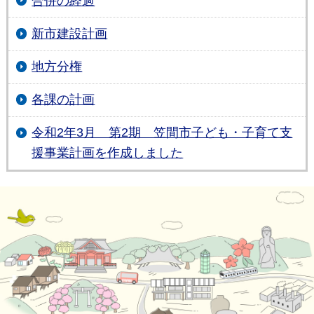
合併の経過
新市建設計画
地方分権
各課の計画
令和2年3月 第2期 笠間市子ども・子育て支
援事業計画を作成しました