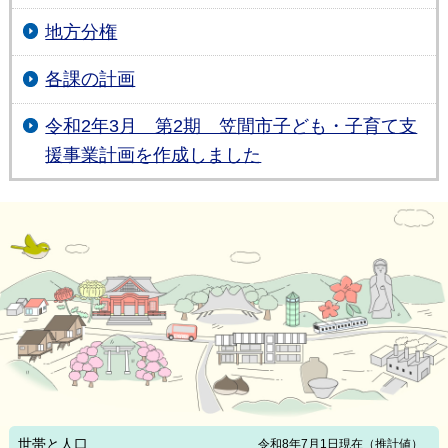
地方分権
各課の計画
令和2年3月 第2期 笠間市子ども・子育て支
援事業計画を作成しました