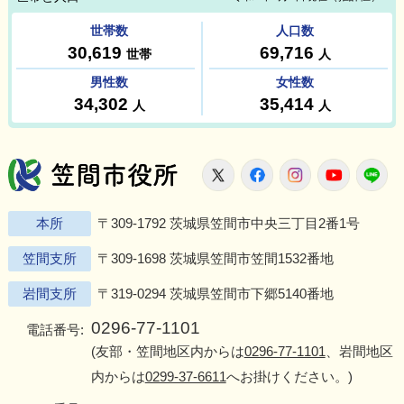
笠間市役所
X
Facebook
Instagram
Youtu
L
本所
〒309-1792 茨城県笠間市中央三丁目2番1号
笠間支所
〒309-1698 茨城県笠間市笠間1532番地
岩間支所
〒319-0294 茨城県笠間市下郷5140番地
0296-77-1101
電話番号:
(友部・笠間地区内からは
0296-77-1101
、岩間地区
内からは
0299-37-6611
へお掛けください。)