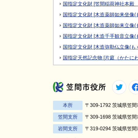
国指定文化財 [笠間稲荷神社本殿
国指定文化財 [木造薬師如来坐像(
国指定文化財 [木造薬師如来立像(
国指定文化財 [木造千手観音立像
国指定文化財 [木造弥勒仏立像(も
国指定天然記念物 [片庭（かたに
Twitt
笠間市役所
本所
〒309-1792 茨城県
笠間支所
〒309-1698 茨城県笠
岩間支所
〒319-0294 茨城県笠