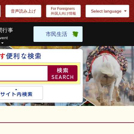
For Foreigners
音声読み上げ
Select language
外国人向け情報
間行事
市民生活
vent
目的の情報を探し
ogle検索
サイト内検索