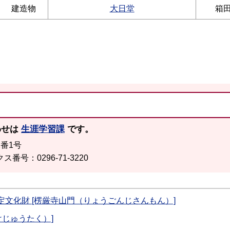
建造物
大日堂
箱田
わせは
生涯学習課
です。
2番1号
ス番号：0296-71-3220
定文化財 [楞厳寺山門（りょうごんじさんもん）]
けじゅうたく）]