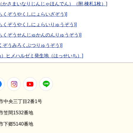
 （かさまいなりじんじゃほんでん）（附,棟札1枚）]
もくぞうやくしにょらいざぞう)]
もくぞうやくしにょらいりゅうぞう)]
(もくぞうせんじゅかんのんりゅうぞう)]
くぞうみろくぶつりゅうぞう)]
わ）ヒメハルゼミ発生地（はっせいち）]
er
Facebook
Instagram
Youtube
LINE
笠間市中央三丁目2番1号
間市笠間1532番地
間市下郷5140番地