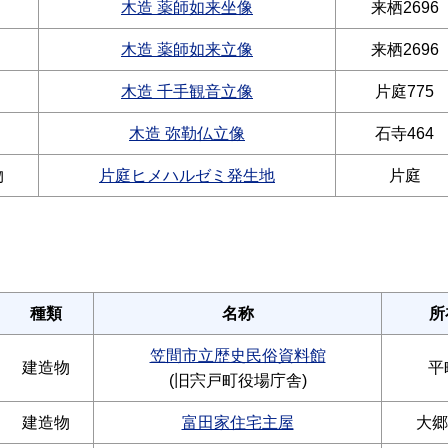
木造 薬師如来坐像
来栖2696
木造 薬師如来立像
来栖2696
木造 千手観音立像
片庭775
木造 弥勒仏立像
石寺464
物
片庭ヒメハルゼミ発生地
片庭
種類
名称
所
笠間市立歴史民俗資料館
建造物
平
(旧宍戸町役場庁舎)
建造物
富田家住宅主屋
大郷