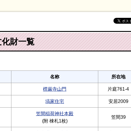
文化財一覧
名称
所在地
楞厳寺山門
片庭761-4
塙家住宅
安居2009
笠間稲荷神社本殿
笠間39
(附 棟札1枚)