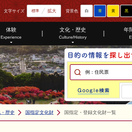
拡大
文字サイズ
背景色
標準
白
青
黄
黒
体験
文化・歴史
年
Experience
Culture/History
E
Go
化・歴史
国指定文化財
国指定・登録文化財一覧