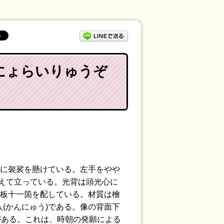
LINEで送る
しにょらいりゅうぞ
の上に袈裟を懸けている。左手をやや
揃えて立っている。光背は頭光心に
た円板十一箇を配している。材質は檜
入(かんにゅう)である。像の背面下
がある。これは、時朝の発願による