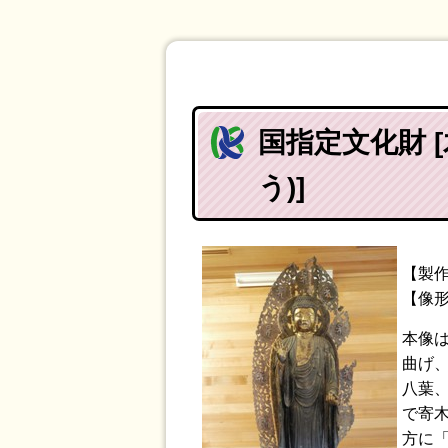
国指定文化財 
う)]
【製作
【像形
本像は
曲げ
八葉、
で寄木
方に