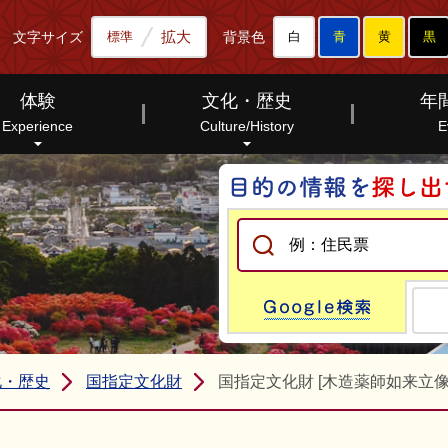
拡大
文字サイズ
背景色
標準
白
青
黄
黒
体験
文化・歴史
年
Experience
Culture/History
E
Go
化・歴史
国指定文化財
国指定文化財 [木造薬師如来立像