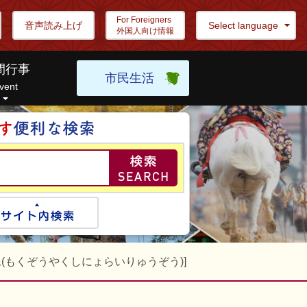
For Foreigners
音声読み上げ
Select language
外国人向け情報
間行事
市民生活
vent
目的の情報を探し
ogle検索
サイト内検索
(もくぞうやくしにょらいりゅうぞう)]