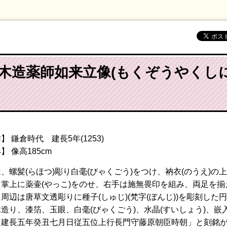
[木造薬師如来立像(もくぞうやく
】 鎌倉時代 建長5年(1253)
】 像高185cm
、螺髪(らほつ)彫り白毫(びゃくごう)をつけ、衲衣(のうえ)
、掌上に薬壷(やっこ)をのせ、右手は施無畏印を組み、両足を
周辺は唐草文透彫りに種子(しゅじ)(梵字(ぼんじ))を彫刻し
造り、漆箔、玉眼、白毫(びゃくごう)、水晶(すいしょう)、嵌
「建長五年癸丑七月日従五位上行長門守藤原朝臣時朝」と刻銘