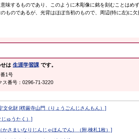
を意味するものであり、このように木彫像に銘を刻むことはめ
世のものであるが、光背はほぼ当初のもので、周辺(特に左)に欠
わせは
生涯学習課
です。
2番1号
ス番号：0296-71-3220
定文化財 [楞厳寺山門（りょうごんじさんもん）]
けじゅうたく）]
 （かさまいなりじんじゃほんでん）（附,棟札1枚）]