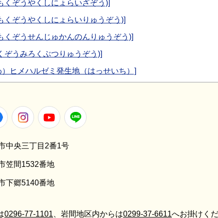
もくぞうやくしにょらいざぞう)]
もくぞうやくしにょらいりゅうぞう)]
(もくぞうせんじゅかんのんりゅうぞう)]
くぞうみろくぶつりゅうぞう)]
わ）ヒメハルゼミ発生地（はっせいち）]
er
Facebook
Instagram
Youtube
LINE
笠間市中央三丁目2番1号
間市笠間1532番地
間市下郷5140番地
は
0296-77-1101
、岩間地区内からは
0299-37-6611
へお掛けくだ