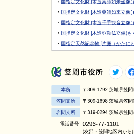
国指定文化財 [木造薬師如来坐像(
国指定文化財 [木造薬師如来立像(
国指定文化財 [木造千手観音立像
国指定文化財 [木造弥勒仏立像(も
国指定天然記念物 [片庭（かたに
Twitt
笠間市役所
本所
〒309-1792 茨城県
笠間支所
〒309-1698 茨城県笠
岩間支所
〒319-0294 茨城県笠
0296-77-1101
電話番号:
(友部・笠間地区内から