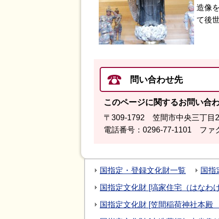
造像
て後
問い合わせ先
このページに関するお問い合
〒309-1792 笠間市中央三丁目
電話番号：0296-77-1101 ファク
国指定・登録文化財一覧
国指
国指定文化財 [塙家住宅（はなわ
国指定文化財 [笠間稲荷神社本殿