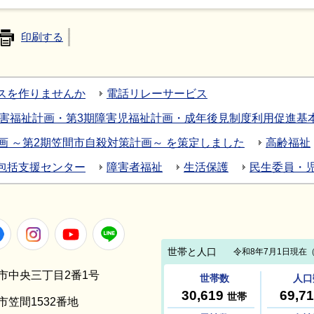
印刷する
スを作りませんか
電話リレーサービス
障害福祉計画・第3期障害児福祉計画・成年後見制度利用促進基
 ～第2期笠間市自殺対策計画～ を策定しました
高齢福祉
包括支援センター
障害者福祉
生活保護
民生委員・
Facebook
Instagram
Youtube
LINE
笠間市中央三丁目2番1号
間市笠間1532番地