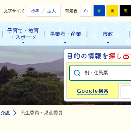
拡大
文字サイズ
背景色
標準
白
青
黄
黒
子育て・教育
事業者・産業
市政
・スポーツ
Go
・介護
民生委員・児童委員