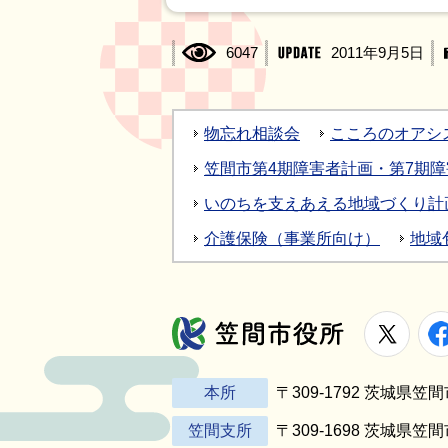
6047
2011年9月5日
物忘れ相談会
こころのオアシ
笠間市第4期障害者計画・第7期
いのちを支えあえる地域づくり計画
介護保険（事業所向け）
地域
X
笠間市役所
本所
〒309-1792 茨城県
笠間支所
〒309-1698 茨城県笠