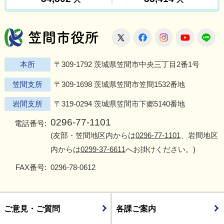
笠間市役所
X
Facebook
Instagram
Youtu
L
本所
〒309-1792 茨城県笠間市中央三丁目2番1号
笠間支所
〒309-1698 茨城県笠間市笠間1532番地
岩間支所
〒319-0294 茨城県笠間市下郷5140番地
0296-77-1101
電話番号:
(友部・笠間地区内からは
0296-77-1101
、岩間地区
内からは
0299-37-6611
へお掛けください。)
FAX番号:
0296-78-0612
ご意見・ご質問
各課ご案内