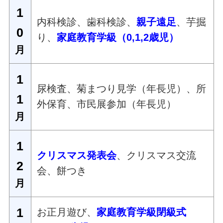
1
内科検診、歯科検診、
親子遠足
、芋掘
0
り、
家庭教育学級（0,1,2歳児）
月
1
尿検査、菊まつり見学（年長児）、所
1
外保育、市民展参加（年長児）
月
1
クリスマス発表会
、クリスマス交流
2
会、餅つき
月
1
お正月遊び、
家庭教育学級閉級式