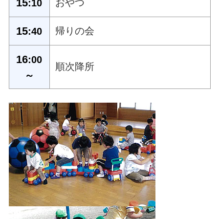
15
おやつ
:10
15
帰りの会
:40
16
:00
順次降所
～