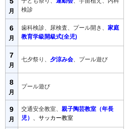
5
子ども祭り、
運動会
、芋苗植え、内科
検診
月
6
歯科検診、尿検査、プール開き、
家庭
教育学級開級式(全児)
月
7
七夕祭り、
夕涼み会
、プール遊び
月
8
プール遊び
月
9
交通安全教室、
親子陶芸教室（年長
児）
、サッカー教室
月