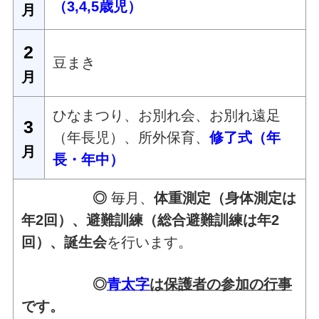
（3,4,5歳児）
月
2
豆まき
月
ひなまつり、お別れ会、お別れ遠足
3
（年長児）、所外保育、
修了式（年
月
長・年中）
◎
毎月、
体重測定（身体測定は
年2回）、避難訓練（総合避難訓練は年2
回）、誕生会
を行います。
◎
青太字
は保護者の参加の行事
です。