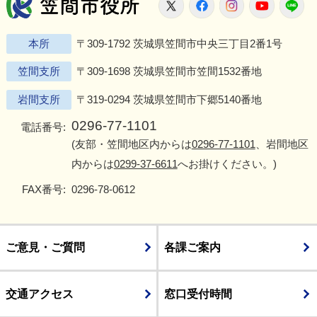
笠間市役所
X
Facebook
Instagram
Youtu
L
本所
〒309-1792 茨城県笠間市中央三丁目2番1号
笠間支所
〒309-1698 茨城県笠間市笠間1532番地
岩間支所
〒319-0294 茨城県笠間市下郷5140番地
0296-77-1101
電話番号:
(友部・笠間地区内からは
0296-77-1101
、岩間地区
内からは
0299-37-6611
へお掛けください。)
FAX番号:
0296-78-0612
ご意見・ご質問
各課ご案内
交通アクセス
窓口受付時間