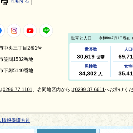
印刷する
Facebook
Instagram
Youtube
LINE
笠間市中央三丁目2番1号
間市笠間1532番地
間市下郷5140番地
は
0296-77-1101
、岩間地区内からは
0299-37-6611
へお掛けくだ
人情報保護方針