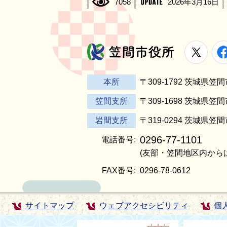
7058
2026年3月16日
X
笠間市役所
本所
〒309-1792 茨城県
笠間支所
〒309-1698 茨城県笠
岩間支所
〒319-0294 茨城県笠
0296-77-1101
電話番号:
(友部・笠間地区内から
FAX番号:
0296-78-0612
サイトマップ
ウェブアクセシビリティ
個