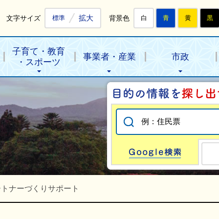
拡大
文字サイズ
背景色
標準
白
青
黄
黒
子育て・教育
事業者・産業
市政
・スポーツ
Go
ートナーづくりサポート