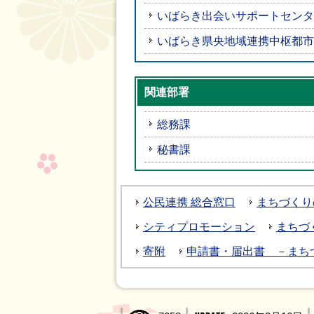
いばらき出会いサポートセンタ
いばらき県央地域連携中枢都市
関連部署
総務課
秘書課
公民連携 総合窓口
まちづくり
シティプロモーション
まちづ
寄附
申請書・届出書 －まち