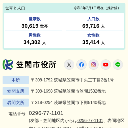
笠間市役所
X
Facebook
Instagram
Youtu
L
本所
〒309-1792 茨城県笠間市中央三丁目2番1号
笠間支所
〒309-1698 茨城県笠間市笠間1532番地
岩間支所
〒319-0294 茨城県笠間市下郷5140番地
0296-77-1101
電話番号:
(友部・笠間地区内からは
0296-77-1101
、岩間地区