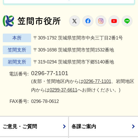
笠間市役所
X
Facebook
Instagram
Youtu
L
本所
〒309-1792 茨城県笠間市中央三丁目2番1号
笠間支所
〒309-1698 茨城県笠間市笠間1532番地
岩間支所
〒319-0294 茨城県笠間市下郷5140番地
0296-77-1101
電話番号:
(友部・笠間地区内からは
0296-77-1101
、岩間地区
内からは
0299-37-6611
へお掛けください。)
FAX番号:
0296-78-0612
ご意見・ご質問
各課ご案内