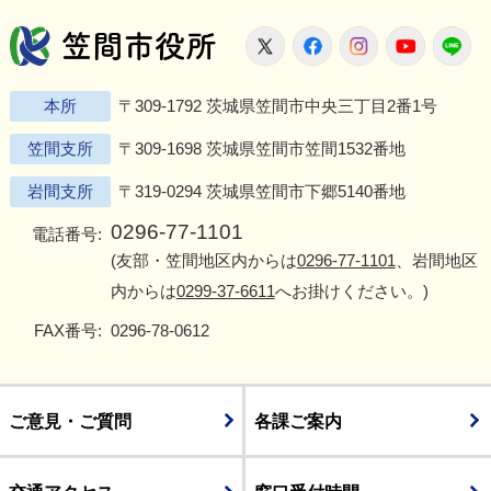
笠間市役所
X
Facebook
Instagram
Youtu
L
本所
〒309-1792 茨城県笠間市中央三丁目2番1号
笠間支所
〒309-1698 茨城県笠間市笠間1532番地
岩間支所
〒319-0294 茨城県笠間市下郷5140番地
0296-77-1101
電話番号:
(友部・笠間地区内からは
0296-77-1101
、岩間地区
内からは
0299-37-6611
へお掛けください。)
FAX番号:
0296-78-0612
ご意見・ご質問
各課ご案内