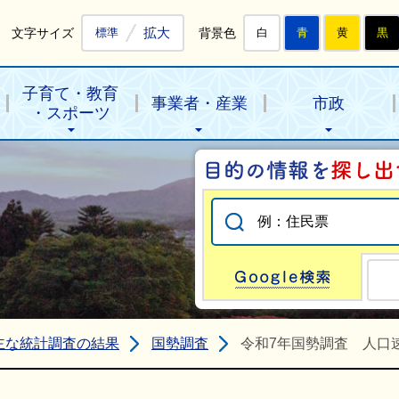
拡大
文字サイズ
背景色
標準
白
青
黄
黒
子育て・教育
事業者・産業
市政
・スポーツ
Go
主な統計調査の結果
国勢調査
令和7年国勢調査 人口