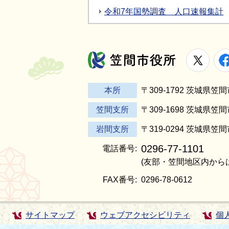
令和7年国勢調査 人口速報集計
X
笠間市役所
本所
〒309-1792 茨城県
笠間支所
〒309-1698 茨城県笠
岩間支所
〒319-0294 茨城県笠
0296-77-1101
電話番号:
(友部・笠間地区内から
FAX番号:
0296-78-0612
サイトマップ
ウェブアクセシビリティ
個