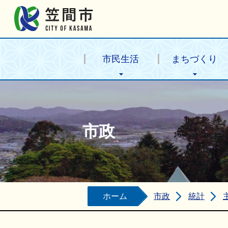
笠間市公式ホームページ
市民生活
まちづくり
市政
ホーム
市政
統計