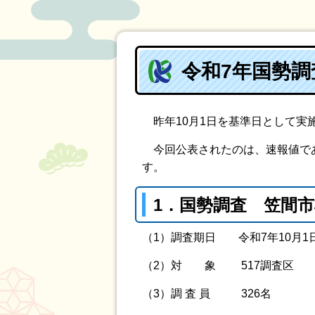
令和7年国勢
昨年10月1日を基準日として実
今回公表されたのは、速報値であ
す。
1．
国勢調査 笠間市
（1）調査期日 令和7年10月1
（2）対 象 517調査区
（3）調 査 員 326名