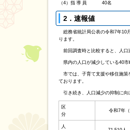
（4）指 導 員 40名
2．速報値
総務省統計局公表の令和7年10月1
ります。
前回調査時と比較すると、人口減
県内の人口が減少している40市
市では、子育て支援や移住施策な
ております。
引き続き、人口減少の抑制に向
区
令和7年
分
人
71,510人