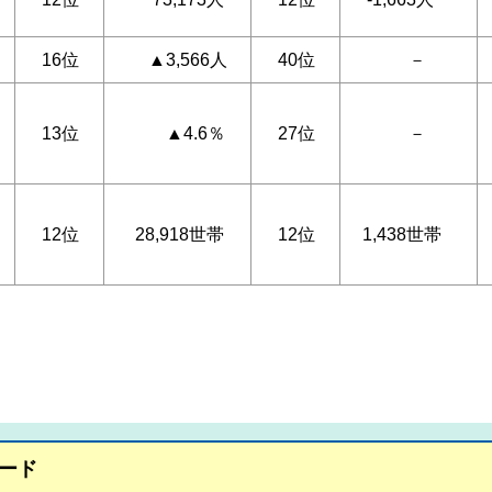
16位
▲3,566人
40位
－
13位
▲4.6％
27位
－
12位
28,918世帯
12位
1,438世帯
ード