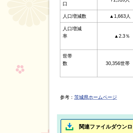
口
人口増減数
▲1,663人
人口増減
率
▲2.3％
世帯
数
30,356世帯
参考：
茨城県ホームページ
関連ファイルダウンロ