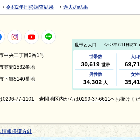
令和2年国勢調査結果
過去の結果
Facebook
Instagram
Youtube
LINE
笠間市中央三丁目2番1号
間市笠間1532番地
間市下郷5140番地
は
0296-77-1101
、岩間地区内からは
0299-37-6611
へお掛けくだ
人情報保護方針