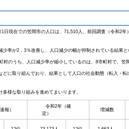
日現在での笠間市の人口は、71,510人、前回調査（令和2年）
少率が2．3％改善し、人口減少の幅が抑制されている結果と
町村のうち、人口減少率が縮小しているのは、8市町村で、笠
どに取り組んでおり、結果として人口の社会動態（転入・転
け多様な取り組みを進めてまいります。
令和2年（確
（速報）
増減数
定）
12位
73,173人
12位
-1,663人