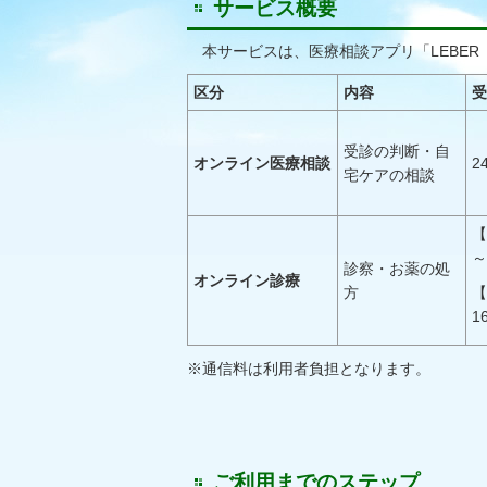
サービス概要
本サービスは、医療相談アプリ「LEBE
区分
内容
受
受診の判断・自
オンライン医療相談
2
宅ケアの相談
【
～
診察・お薬の処
オンライン診療
方
【
1
※通信料は利用者負担となります。
ご利用までのステップ