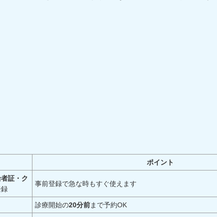
ポイント
給者証・ク
事前登録で急な時もすぐ使えます
登録
診療開始の
20分前
まで予約OK