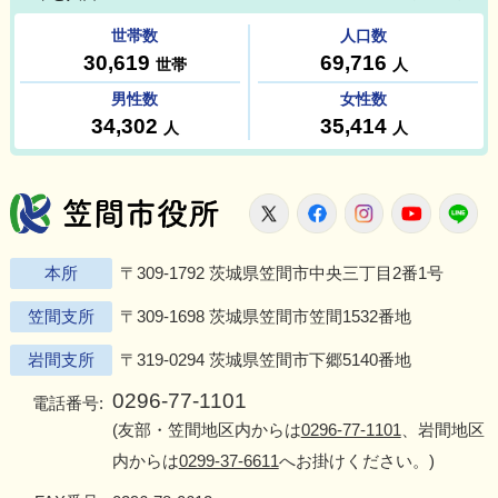
笠間市役所
X
Facebook
Instagram
Youtu
L
本所
〒309-1792 茨城県笠間市中央三丁目2番1号
笠間支所
〒309-1698 茨城県笠間市笠間1532番地
岩間支所
〒319-0294 茨城県笠間市下郷5140番地
0296-77-1101
電話番号:
(友部・笠間地区内からは
0296-77-1101
、岩間地区
内からは
0299-37-6611
へお掛けください。)