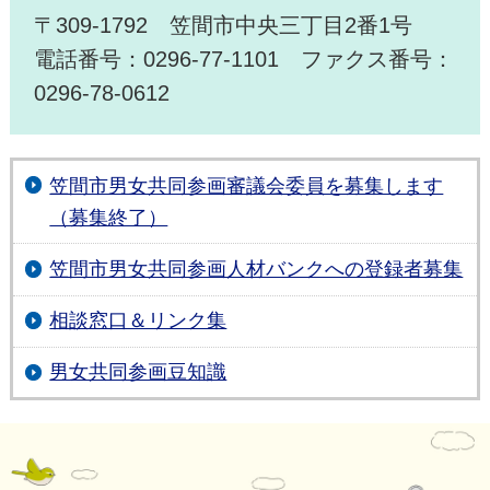
〒309-1792 笠間市中央三丁目2番1号
電話番号：0296-77-1101 ファクス番号：
0296-78-0612
笠間市男女共同参画審議会委員を募集します
（募集終了）
笠間市男女共同参画人材バンクへの登録者募集
相談窓口＆リンク集
男女共同参画豆知識