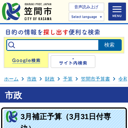
音声読み上げ
Select 
Google検索
サイト内検
ホーム
市政
財政
予算
笠間市予算書
令和
市政
3月補正予算（3月31日付専