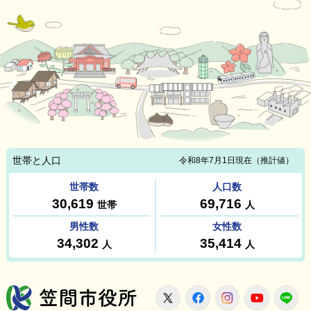
笠間市役所
X
Facebook
Instagram
Youtu
L