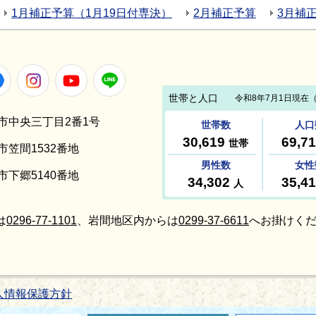
1月補正予算（1月19日付専決）
2月補正予算
3月補
Facebook
Instagram
Youtube
LINE
笠間市中央三丁目2番1号
間市笠間1532番地
間市下郷5140番地
は
0296-77-1101
、岩間地区内からは
0299-37-6611
へお掛けくだ
人情報保護方針