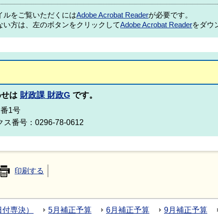
ァイルをご覧いただくには
Adobe Acrobat Reader
が必要です。
ない方は、左のボタンをクリックして
Adobe Acrobat Reader
をダウ
わせは
財政課 財政G
です。
2番1号
ス番号：0296-78-0612
印刷する
日付専決）
5月補正予算
6月補正予算
9月補正予算