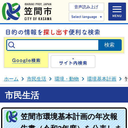
音声読み上げ
Select 
Google検索
サイト内検
ホーム
市民生活
環境・動物
環境基本計画
市民生活
笠間市環境基本計画の年次報