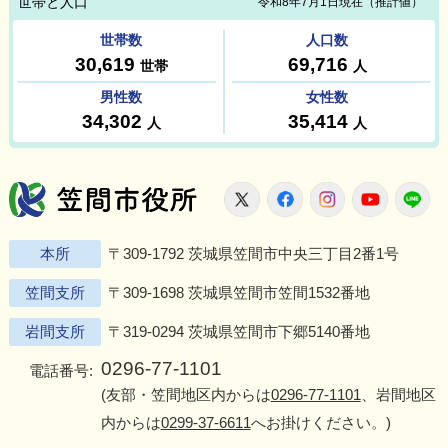
笠間市役所
X
Facebook
Instagram
Youtu
L
本所
〒309-1792 茨城県笠間市中央三丁目2番1号
笠間支所
〒309-1698 茨城県笠間市笠間1532番地
岩間支所
〒319-0294 茨城県笠間市下郷5140番地
0296-77-1101
電話番号:
(友部・笠間地区内からは
0296-77-1101
、岩間地区
内からは
0299-37-6611
へお掛けください。)