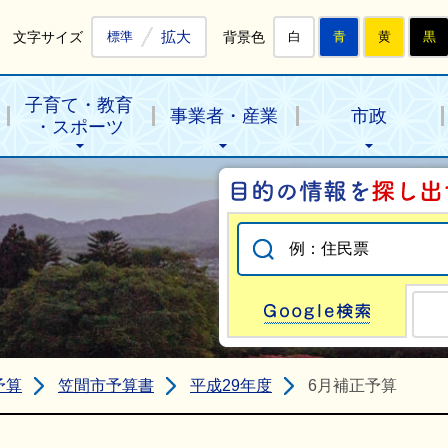
拡大
文字サイズ
背景色
標準
白
青
黄
黒
子育て・教育
事業者・産業
市政
・スポーツ
Go
予算
笠間市予算書
平成29年度
6月補正予算