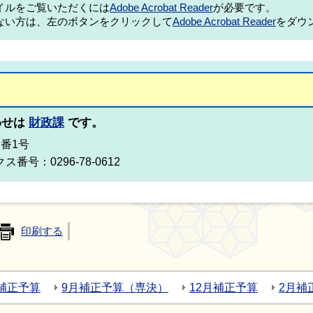
ァイルをご覧いただくには
Adobe Acrobat Reader
が必要です。
ない方は、左のボタンをクリックして
Adobe Acrobat Reader
をダウ
わせは
財政課
です。
2番1号
ス番号：0296-78-0612
印刷する
補正予算
9月補正予算（専決）
12月補正予算
2月補