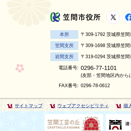
X
笠間市役所
本所
〒309-1792 茨城県
笠間支所
〒309-1698 茨城県笠
岩間支所
〒319-0294 茨城県笠
0296-77-1101
電話番号:
(友部・笠間地区内から
FAX番号:
0296-78-0612
サイトマップ
ウェブアクセシビリティ
個