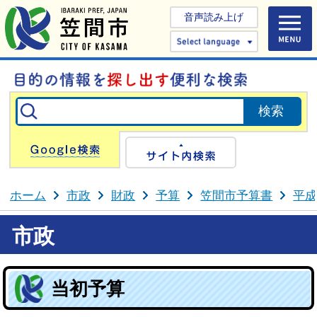
音声読み上げ
Select 
Google検索
サイト内検
ホーム
市政
財政
予算
笠間市予算書
平成
市政
当初予算