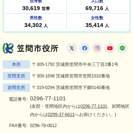
笠間市役所
X
Facebook
Instagram
Youtu
L
本所
〒309-1792 茨城県笠間市中央三丁目2番1号
笠間支所
〒309-1698 茨城県笠間市笠間1532番地
岩間支所
〒319-0294 茨城県笠間市下郷5140番地
0296-77-1101
電話番号:
(友部・笠間地区内からは
0296-77-1101
、岩間地区
内からは
0299-37-6611
へお掛けください。)
FAX番号:
0296-78-0612