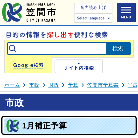
音声読み上げ
Select 
Google検索
サイト内検
ホーム
市政
財政
予算
笠間市予算書
平成
市政
1月補正予算