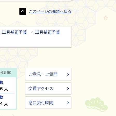
このページの先頭へ戻る
11月補正予算
12月補正予算
ご意見・ご質問
交通アクセス
窓口受付時間