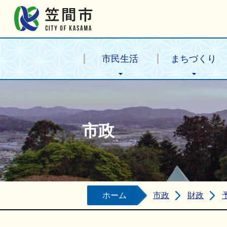
笠間市公式ホームページ
市民生活
まちづくり
市政
ホーム
市政
財政