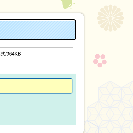
式/964KB