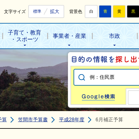
拡大
文字サイズ
背景色
標準
白
青
黄
黒
子育て・教育
事業者・産業
市政
・スポーツ
Go
予算
笠間市予算書
平成28年度
6月補正予算