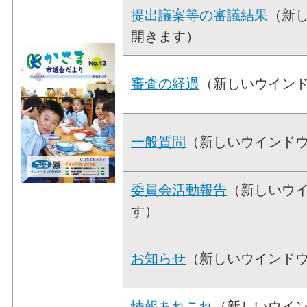
提出議案等の審議結果
（新
開きます）
審査の経過
（新しいウイン
一般質問
（新しいウインド
委員会活動報告
（新しいウ
す）
お知らせ
（新しいウインド
情報あれこれ
（新しいウイ