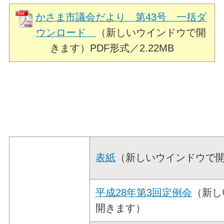
かさま市議会だより 第43号 一括ダ
ウンロード
（新しいウインドウで開
きます）
PDF形式／2.22MB
表紙
（新しいウインドウで
平成28年第3回定例会
（新し
開きます）