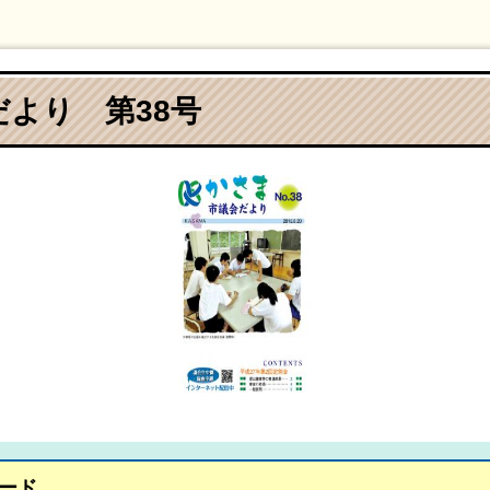
より 第38号
ード