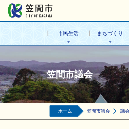
笠間市公式ホームページ
市民生活
まちづくり
笠間市議会
ホーム
笠間市議会
議