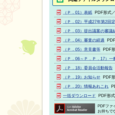
（Ｐ．01）表紙
PDF形式／1
（Ｐ．02）平成27年第2回
（Ｐ．03）提出議案の審議
（Ｐ．04）審査の経過
PD
（Ｐ．05）意見書等
PDF形
（Ｐ．06～Ｐ．Ｐ．17）一
（Ｐ．18）委員会活動報告
（Ｐ．19）お知らせ
PDF形
（Ｐ．20）情報あれこれ
P
一括ダウンロード
PDF形式
PDFフ
お持ちで