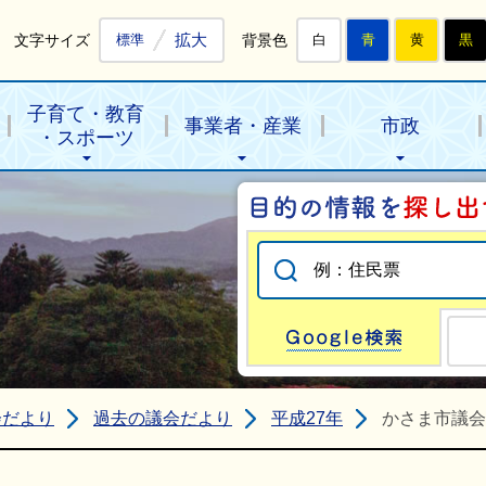
拡大
文字サイズ
背景色
標準
白
青
黄
黒
子育て・教育
事業者・産業
市政
・スポーツ
Go
会だより
過去の議会だより
平成27年
かさま市議会