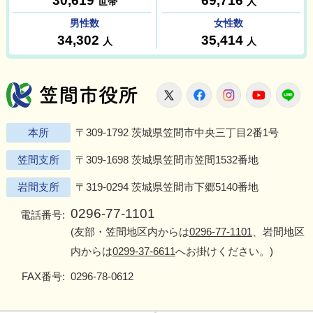
笠間市役所
X
Facebook
Instagram
Youtu
L
本所
〒309-1792 茨城県笠間市中央三丁目2番1号
笠間支所
〒309-1698 茨城県笠間市笠間1532番地
岩間支所
〒319-0294 茨城県笠間市下郷5140番地
0296-77-1101
電話番号:
(友部・笠間地区内からは
0296-77-1101
、岩間地区
内からは
0299-37-6611
へお掛けください。)
FAX番号:
0296-78-0612