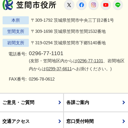
笠間市役所
X
Facebook
Instagram
Youtu
L
本所
〒309-1792 茨城県笠間市中央三丁目2番1号
笠間支所
〒309-1698 茨城県笠間市笠間1532番地
岩間支所
〒319-0294 茨城県笠間市下郷5140番地
0296-77-1101
電話番号:
(友部・笠間地区内からは
0296-77-1101
、岩間地区
内からは
0299-37-6611
へお掛けください。)
FAX番号:
0296-78-0612
ご意見・ご質問
各課ご案内
交通アクセス
窓口受付時間