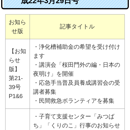
成22年3月29日号
お知ら
記事タイトル
せ版
・浄化槽補助金の希望を受け付け
【お知
ます
らせ
・講演会「桜田門外の編・日本の
版】
夜明け」を開催
第21-
・応急手当普及員養成講習会の受
39号
講者募集
P1&6
・民間救急ボランティアを募集
・子育て支援センター「みつば
ち」「くりのこ」行事のお知らせ