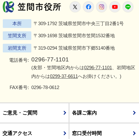
笠間市役所
X
Facebook
Instagram
Youtu
L
本所
〒309-1792 茨城県笠間市中央三丁目2番1号
笠間支所
〒309-1698 茨城県笠間市笠間1532番地
岩間支所
〒319-0294 茨城県笠間市下郷5140番地
0296-77-1101
電話番号:
(友部・笠間地区内からは
0296-77-1101
、岩間地区
内からは
0299-37-6611
へお掛けください。)
FAX番号:
0296-78-0612
ご意見・ご質問
各課ご案内
交通アクセス
窓口受付時間