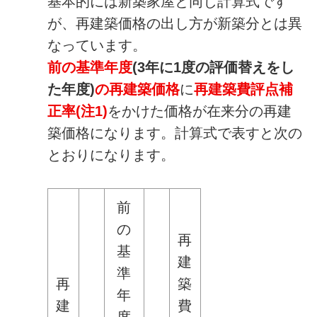
基本的には新築家屋と同じ計算式です
が、再建築価格の出し方が新築分とは異
なっています。
前の基準年度
(3年に1度の評価替えをし
た年度)
の再建築価格
に
再建築費評点補
正率(注1)
をかけた価格が在来分の再建
築価格になります。計算式で表すと次の
とおりになります。
前
の
再
基
建
準
再
築
年
建
費