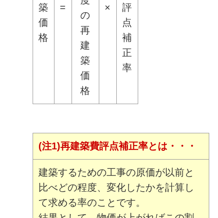
度
築
=
×
評
の
価
点
再
格
補
建
正
築
率
価
格
(注1)再建築費評点補正率とは・・・
建築するための工事の原価が以前と
比べどの程度、変化したかを計算し
て求める率のことです。
結果として、物価が上がればこの割