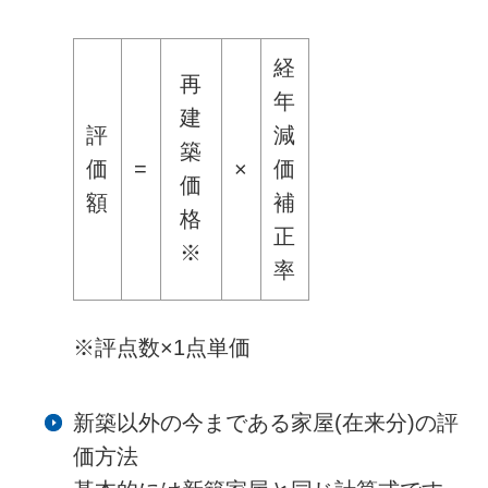
経
再
年
建
評
減
築
価
=
×
価
価
額
補
格
正
※
率
※評点数×1点単価
新築以外の今まである家屋(在来分)の評
価方法