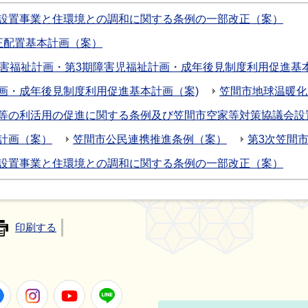
設置事業と住環境との調和に関する条例の一部改正（案）
正配置基本計画（案）
障害福祉計画・第3期障害児福祉計画・成年後見制度利用促進基
画・成年後見制度利用促進基本計画（案)
笠間市地球温暖化
等の利活用の促進に関する条例及び笠間市空家等対策協議会設
計画（案）
笠間市公民連携推進条例（案）
第3次笠間
設置事業と住環境との調和に関する条例の一部改正（案）
印刷する
Facebook
Instagram
Youtube
LINE