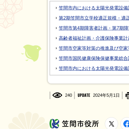
笠間市内における太陽光発電設備
第2期笠間市立学校適正規模・適
笠間市第4期障害者計画・第7期
高齢者福祉計画・介護保険事業計
笠間市空家等対策の推進及び空家
笠間市国民健康保険保健事業総合
笠間市内における太陽光発電設備
240
2024年5月1日
X
笠間市役所