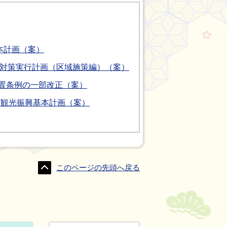
本計画（案）
対策実行計画（区域施策編）（案）
置条例の一部改正（案）
市観光振興基本計画（案）
このページの先頭へ戻る