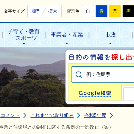
拡大
文字サイズ
背景色
標準
白
青
黄
黒
子育て・教育
事業者・産業
市政
・スポーツ
Go
クコメント
これまでの取り組み
令和5年度
事業と住環境との調和に関する条例の一部改正（案）