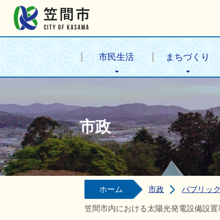
笠間市公式ホームページ
市民生活
まちづくり
市政
ホーム
市政
パブリッ
笠間市内における太陽光発電設備設置