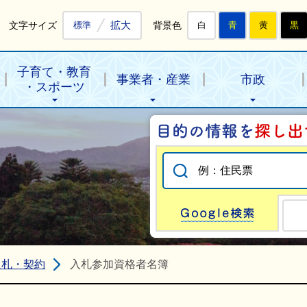
拡大
文字サイズ
背景色
標準
白
青
黄
黒
子育て・教育
事業者・産業
市政
・スポーツ
Go
入札・契約
入札参加資格者名簿