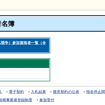
者名簿
名競争）参加資格者一覧（令
札
電子契約
入札結果
随意契約の公表
指名停止関
規模事業者登録制度
参加受付