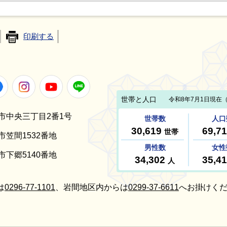
印刷する
Facebook
Instagram
Youtube
LINE
笠間市中央三丁目2番1号
間市笠間1532番地
間市下郷5140番地
は
0296-77-1101
、岩間地区内からは
0299-37-6611
へお掛けくだ