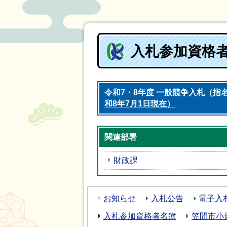
入札参加資格
令和7・8年度 一般競争入札（指
和8年7月1日現在）
関連部署
財政課
お知らせ
入札公告
電子入
入札参加資格者名簿
笠間市小