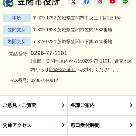
笠間市役所
X
Facebook
Instagram
Youtu
L
本所
〒309-1792 茨城県笠間市中央三丁目2番1号
笠間支所
〒309-1698 茨城県笠間市笠間1532番地
岩間支所
〒319-0294 茨城県笠間市下郷5140番地
0296-77-1101
電話番号:
(友部・笠間地区内からは
0296-77-1101
、岩間地区
内からは
0299-37-6611
へお掛けください。)
FAX番号:
0296-78-0612
ご意見・ご質問
各課ご案内
交通アクセス
窓口受付時間