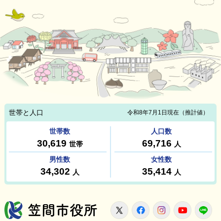
笠間市役所
X
Facebook
Instagram
Youtu
L