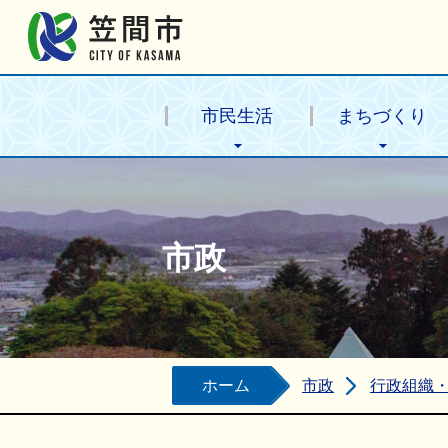
笠間市公式ホームページ
市民生活
まちづくり
市政
ホーム
市政
行政組織