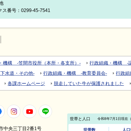
番地
ス番号：0299-45-7541
・機構 -笠間市役所（本所・各支所）-
行政組織・機構 -議
下水道・その他-
行政組織・機構 -教育委員会-
行政組
各課ホームページ
脱走していた牛が保護されました
Facebook
Instagram
Youtube
LINE
笠間市中央三丁目2番1号