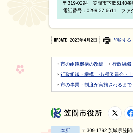
〒319-0294 笠間市下郷5140
電話番号：0299-37-6611 ファク
2023年4月2日
印刷する
市の組織機構の改編
行政組織
行政組織・機構 -各種委員会・上
市の事業・制度が実施されるまで
X
笠間市役所
本所
〒309-1792 茨城県