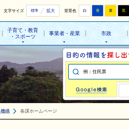
拡大
文字サイズ
背景色
標準
白
青
黄
黒
子育て・教育
事業者・産業
市政
・スポーツ
Go
・機構
各課ホームページ